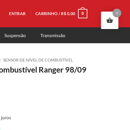
0
ENTRAR
CARRINHO /
R$
0,00
0
Suspensão
Transmissão
/
SENSOR DE NÍVEL DE COMBUSTÍVEL
Combustível Ranger 98/09
juros