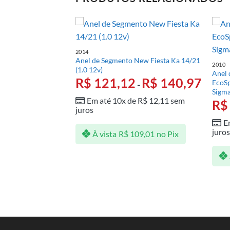
2014
Anel de Segmento New Fiesta Ka 14/21
é 12 (3.0 16v Diesel)
2010
(1.0 12v)
99
Anel 
R$
121,12
R$
140,97
EcoSp
-
e
R$
205,50
sem
Sigma
Em até 10x de
R$
12,11
sem
R$
juros
E
849,49
no Pix
juro
À vista
R$
109,01
no Pix