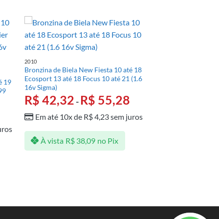
2010
Bronzina de Biela New Fiesta 10 até 18
Ecosport 13 até 18 Focus 10 até 21 (1.6
é 19
16v Sigma)
99
R$
42,32
R$
55,28
-
Em até 10x de
R$
4,23
sem juros
uros
À vista
R$
38,09
no Pix