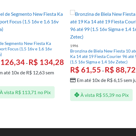
de Segmento New Fiesta Ka
1996
ort Focus (1.5 16v e 1.6 16v
Bronzina de Biela New Fiesta 10 at
)
Ka 14 até 19 Fiesta Courier 96 até 
126,34
R$
134,28
(1.5 16v Sigma e 1.4 16v Zetec)
-
R$
61,55
R$
88,72
-
m até 10x de
R$
12,63
sem
s
Em até 10x de
R$
6,15
sem j
À vista
R$
113,71
no Pix
À vista
R$
55,39
no Pix