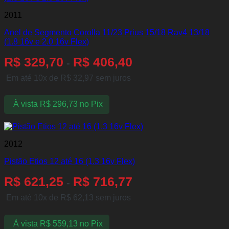
2011
Anel de Segmento Corolla 11/23 Prius 15/18 Rav4 13/18
(1.8 16v e 2.0 16v Flex)
R$
329,70
R$
406,40
-
Em até 10x de
R$
32,97
sem juros
À vista
R$
296,73
no Pix
2012
Pistão Etios 12 até 16 (1.3 16v Flex)
R$
621,25
R$
716,77
-
Em até 10x de
R$
62,13
sem juros
À vista
R$
559,13
no Pix