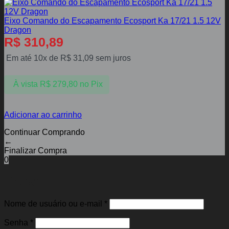
Eixo Comando do Escapamento Ecosport Ka 17/21 1.5 12V
Dragon
R$
310,89
Em até 10x de
R$
31,09
sem juros
À vista
R$
279,80
no Pix
Adicionar ao carrinho
Continuar Comprando
←
Finalizar Compra
0
Entrar
Obrigatório
Nome de usuário ou e-mail
*
Obrigatório
Senha
*