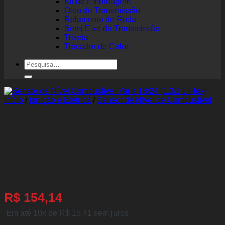
Kit de Embreagem
Óleo de Transmissão
Rolamento de Roda
Semi Eixo da Transmissão
Trizeta
Trocador de Calor
Pesquisar
por:
Início
/
Ignição e Elétrica
/
Sensor de Nível de Combustível
Sensor de Nível
Combustível Yaris 18/24
(1.3/1.5 Flex)
R$
154,14
Em até 10x de
R$
15,41
sem juros