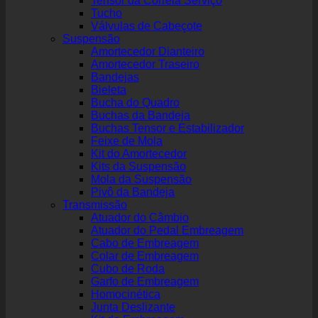
Tensor da Correia Serviço
Tucho
Válvulas de Cabeçote
Suspensão
Amortecedor Dianteiro
Amortecedor Traseiro
Bandejas
Bieleta
Bucha do Quadro
Buchas da Bandeja
Buchas Tensor e Estabilizador
Feixe de Mola
Kit do Amortecedor
Kits da Suspensão
Mola da Suspensão
Pivô da Bandeja
Transmissão
Atuador do Câmbio
Atuador do Pedal Embreagem
Cabo de Embreagem
Colar de Embreagem
Cubo de Roda
Garfo de Embreagem
Homocinética
Junta Deslizante