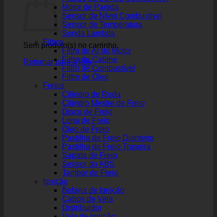
Motor de Partida
Sensor de Nível Combustível
Sensor de Temperatura
Sonda Lambda
Filtros
Sem produto(s) no carrinho.
Filtro de Ar do Motor
Filtro de Cabine
Retornar para a loja
Filtro de Combustível
Filtro de Óleo
Freios
Cilindro de Roda
Cilindro Mestre de Freio
Disco de Freio
Lona de Freio
Óleo de Freio
Pastilha de Freio Dianteiro
Pastilha de Freio Traseira
Sapata de Freio
Sensor do ABS
Tambor de Freio
Ignição
Bobina de Ignição
Cabos de Vela
Distribuidor
Vela de Ignição