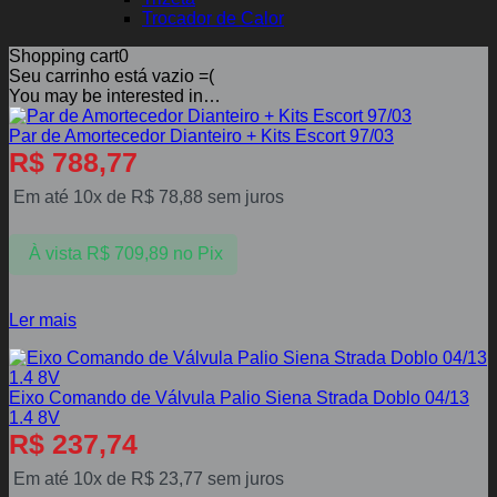
Trocador de Calor
Shopping cart
0
Seu carrinho está vazio =(
You may be interested in…
Par de Amortecedor Dianteiro + Kits Escort 97/03
R$
788,77
Em até 10x de
R$
78,88
sem juros
À vista
R$
709,89
no Pix
Ler mais
Eixo Comando de Válvula Palio Siena Strada Doblo 04/13
1.4 8V
R$
237,74
Em até 10x de
R$
23,77
sem juros