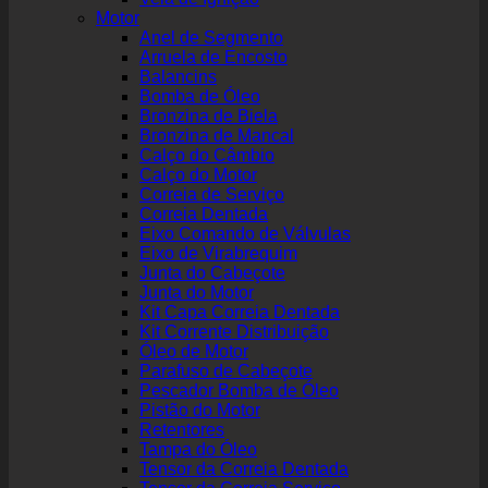
Motor
Anel de Segmento
Arruela de Encosto
Balancins
Bomba de Óleo
Bronzina de Biela
Bronzina de Mancal
Calço do Câmbio
Calço do Motor
Correia de Serviço
Correia Dentada
Eixo Comando de Válvulas
Eixo de Virabrequim
Junta do Cabeçote
Junta do Motor
Kit Capa Correia Dentada
Kit Corrente Distribuição
Óleo de Motor
Parafuso de Cabeçote
Pescador Bomba de Óleo
Pistão do Motor
Retentores
Tampa do Óleo
Tensor da Correia Dentada