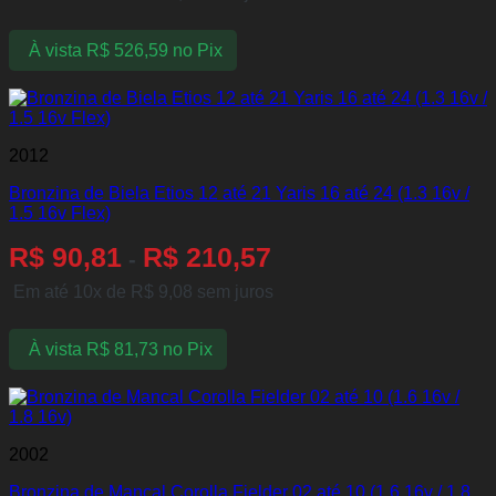
À vista
R$
526,59
no Pix
2012
Bronzina de Biela Etios 12 até 21 Yaris 16 até 24 (1.3 16v /
1.5 16v Flex)
R$
90,81
R$
210,57
-
Em até 10x de
R$
9,08
sem juros
À vista
R$
81,73
no Pix
2002
Bronzina de Mancal Corolla Fielder 02 até 10 (1.6 16v / 1.8