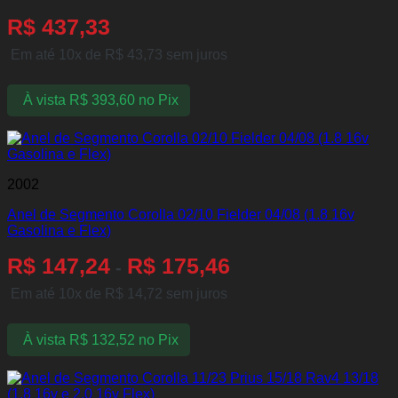
R$
437,33
Em até 10x de
R$
43,73
sem juros
À vista
R$
393,60
no Pix
2002
Anel de Segmento Corolla 02/10 Fielder 04/08 (1.8 16v
Gasolina e Flex)
R$
147,24
R$
175,46
-
Em até 10x de
R$
14,72
sem juros
À vista
R$
132,52
no Pix