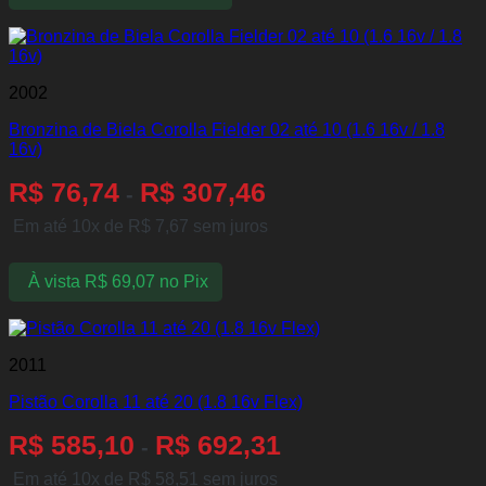
2002
Bronzina de Biela Corolla Fielder 02 até 10 (1.6 16v / 1.8
16v)
R$
76,74
R$
307,46
-
Em até 10x de
R$
7,67
sem juros
À vista
R$
69,07
no Pix
2011
Pistão Corolla 11 até 20 (1.8 16v Flex)
R$
585,10
R$
692,31
-
Em até 10x de
R$
58,51
sem juros