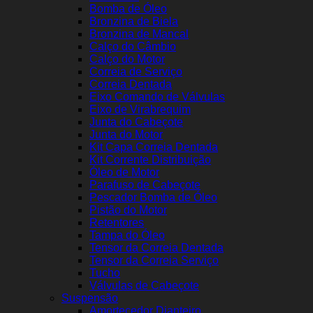
Bomba de Óleo
Bronzina de Biela
Bronzina de Mancal
Calço do Câmbio
Calço do Motor
Correia de Serviço
Correia Dentada
Eixo Comando de Válvulas
Eixo de Virabrequim
Junta do Cabeçote
Junta do Motor
Kit Capa Correia Dentada
Kit Corrente Distribuição
Óleo de Motor
Parafuso de Cabeçote
Pescador Bomba de Óleo
Pistão do Motor
Retentores
Tampa do Óleo
Tensor da Correia Dentada
Tensor da Correia Serviço
Tucho
Válvulas de Cabeçote
Suspensão
Amortecedor Dianteiro