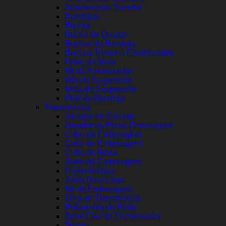
Amortecedor Traseiro
Bandejas
Bieleta
Bucha do Quadro
Buchas da Bandeja
Buchas Tensor e Estabilizador
Feixe de Mola
Kit do Amortecedor
Kits da Suspensão
Mola da Suspensão
Pivô da Bandeja
Transmissão
Atuador do Câmbio
Atuador do Pedal Embreagem
Cabo de Embreagem
Colar de Embreagem
Cubo de Roda
Garfo de Embreagem
Homocinética
Junta Deslizante
Kit de Embreagem
Óleo de Transmissão
Rolamento de Roda
Semi Eixo da Transmissão
Trizeta