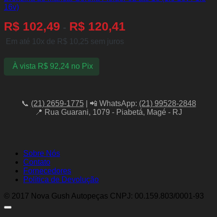
16v)
R$
102,49
R$
120,41
-
Em até 10x de
R$
10,25
sem juros
À vista
R$
92,24
no Pix
📞
(21) 2659-1775
| 📲 WhatsApp:
(21) 99528-2848
📍 Rua Guarani, 1079 - Piabetá, Magé - RJ
Sobre Nós
Contato
Fornecedores
Política de Devolução
© 2017 Nova Gush Autopeças CNPJ: 00.159.803/0001-93