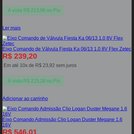
À vista
R$
213,96
no Pix
Ler mais
Eixo Comando de Válvula Fiesta Ka 06/13 1.0 8V Flex Zetec
R$
239,20
Em até 10x de
R$
23,92
sem juros
À vista
R$
215,28
no Pix
Adicionar ao carrinho
Eixo Comando Admissão Clio Logan Duster Megane 1.6
16V
R$
546,01