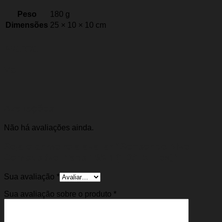
Peso
180 g
Dimensões
25 × 10 × 10 cm
Marca
Vp
Avaliações
Não há avaliações ainda.
Seja o primeiro a avaliar “Sensor de Nível
Combustível Yaris 18/24 (1.3/1.5 Flex)”
Sua avaliação
*
Sua avaliação sobre o produto
*