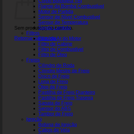
Corpo Borboleta TBI
Flange da Bomba Combustível
Motor de Partida
Sensor de Nível Combustível
Sensor de Temperatura
Sonda Lambda
Sem produto(s) no carrinho.
Filtros
Retornar para a loja
Filtro de Ar do Motor
Filtro de Cabine
Filtro de Combustível
Filtro de Óleo
Freios
Cilindro de Roda
Cilindro Mestre de Freio
Disco de Freio
Lona de Freio
Óleo de Freio
Pastilha de Freio Dianteiro
Pastilha de Freio Traseira
Sapata de Freio
Sensor do ABS
Tambor de Freio
Ignição
Bobina de Ignição
Cabos de Vela