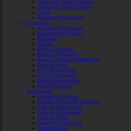
Tensor da Correia Dentada
Tensor da Correia Serviço
Tucho
Válvulas de Cabeçote
Suspensão
Amortecedor Dianteiro
Amortecedor Traseiro
Bandejas
Bieleta
Bucha do Quadro
Buchas da Bandeja
Buchas Tensor e Estabilizador
Feixe de Mola
Kit do Amortecedor
Kits da Suspensão
Mola da Suspensão
Pivô da Bandeja
Transmissão
Atuador do Câmbio
Atuador do Pedal Embreagem
Cabo de Embreagem
Colar de Embreagem
Cubo de Roda
Garfo de Embreagem
Homocinética