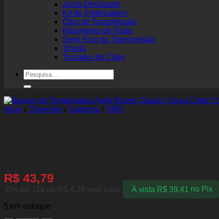
Junta Deslizante
Kit de Embreagem
Óleo de Transmissão
Rolamento de Roda
Semi Eixo da Transmissão
Trizeta
Trocador de Calor
Pesquisar
por:
Início
/
Chevrolet
/
Suprema
/
1993
Sensor de Temperatura Agile
Omega Prisma Spin
R$
43,79
Em até 10x de
R$
4,38
sem juros
À vista
R$
39,41
no Pix
5 em estoque