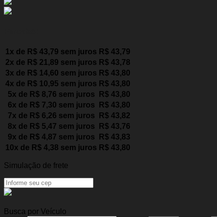
Parcelas:
1x de
R$
43,79
sem juros
R$
43,79
2x de
R$
21,89
sem juros
R$
43,78
3x de
R$
14,60
sem juros
R$
43,80
4x de
R$
10,95
sem juros
R$
43,80
5x de
R$
8,76
sem juros
R$
43,80
6x de
R$
7,30
sem juros
R$
43,80
7x de
R$
6,26
sem juros
R$
43,82
8x de
R$
5,47
sem juros
R$
43,76
9x de
R$
4,87
sem juros
R$
43,83
10x de
R$
4,38
sem juros
R$
43,80
Simulação de frete
Busca por Veículo