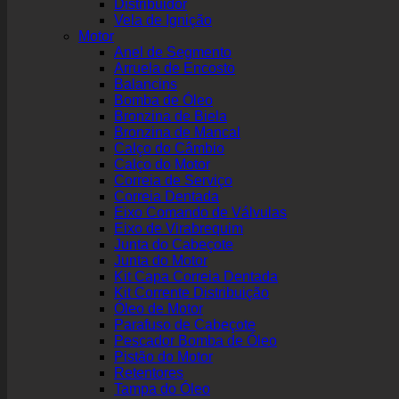
Distribuidor
Vela de Ignição
Motor
Anel de Segmento
Arruela de Encosto
Balancins
Bomba de Óleo
Bronzina de Biela
Bronzina de Mancal
Calço do Câmbio
Calço do Motor
Correia de Serviço
Correia Dentada
Eixo Comando de Válvulas
Eixo de Virabrequim
Junta do Cabeçote
Junta do Motor
Kit Capa Correia Dentada
Kit Corrente Distribuição
Óleo de Motor
Parafuso de Cabeçote
Pescador Bomba de Óleo
Pistão do Motor
Retentores
Tampa do Óleo