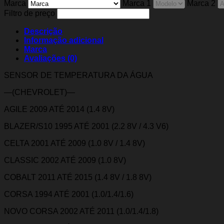
Marca
Marca 1
Marca 2
Filtro de preço
Descrição
Informação adicional
Marca
Avaliações (0)
SENSOR DE TEMPERATURA DA ÁGUA
—(CHEVROLET)—
AGILE 2009 ATÉ 2014 (1.4 8V)
BLAZER/S10 1995 ATÉ 2001 (2.2 8V / 4.3 V6)
CELTA 2001 ATÉ 2009 (1.0 8V / 1.4 8V)
CLASSIC 2002 ATÉ 2009 (1.0 8V)
COBALT 2011 ATÉ 2015 (1.4 8V / 1.8 8V)
CORSA 1994 ATÉ 2001 (1.0/1.4/1.6)
NOVO CORSA 2002 ATÉ 2011 (1.0/1.4/1.8)