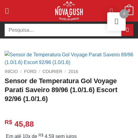
Skip
0
to
0
content
Pesquisar
por:
INÍCIO
/
FORD
/
COURIER
/
2016
Sensor de Temperatura Gol Voyage
Parati Saveiro 89/96 (1.0/1.6) Escort
92/96 (1.0/1.6)
R$
45,88
R$
Em até 10x de
4,59
sem juros