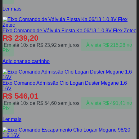
Ler mais
Eixo Comando de Válvula Fiesta Ka 06/13 1.0 8V Flex Zetec
R$
239,20
Em até 10x de
R$
23,92
sem juros
À vista
R$
215,28
no
Pix
Adicionar ao carrinho
Eixo Comando Admissão Clio Logan Duster Megane 1.6
16V
R$
546,01
Em até 10x de
R$
54,60
sem juros
À vista
R$
491,41
no
Pix
Ler mais