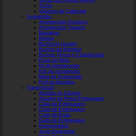
Tensor da Correia Serviço
Tucho
Válvulas de Cabeçote
Suspensão
Amortecedor Dianteiro
Amortecedor Traseiro
Bandejas
Bieleta
Bucha do Quadro
Buchas da Bandeja
Buchas Tensor e Estabilizador
Feixe de Mola
Kit do Amortecedor
Kits da Suspensão
Mola da Suspensão
Pivô da Bandeja
Transmissão
Atuador do Câmbio
Atuador do Pedal Embreagem
Cabo de Embreagem
Colar de Embreagem
Cubo de Roda
Garfo de Embreagem
Homocinética
Junta Deslizante