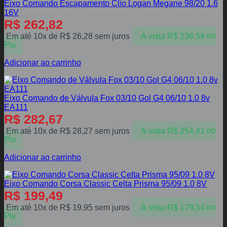
Eixo Comando Escapamento Clio Logan Megane 98/20 1.6
16V
R$
262,82
Em até 10x de
R$
26,28
sem juros
À vista
R$
236,54
no
Pix
Adicionar ao carrinho
Eixo Comando de Válvula Fox 03/10 Gol G4 06/10 1.0 8v
EA111
R$
282,67
Em até 10x de
R$
28,27
sem juros
À vista
R$
254,41
no
Pix
Adicionar ao carrinho
Eixo Comando Corsa Classic Celta Prisma 95/09 1.0 8V
R$
199,49
Em até 10x de
R$
19,95
sem juros
À vista
R$
179,54
no
Pix