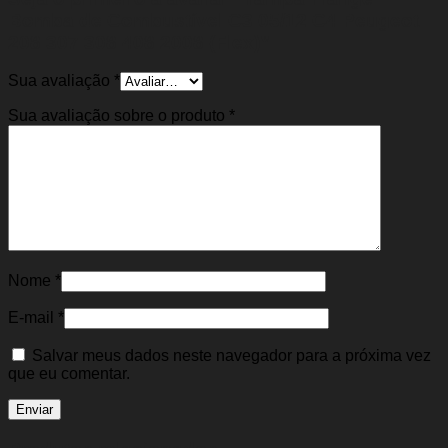
Bomba de Combustível C3 05/12 C4 Peugeot
208 307 308 408 2008 (Flex)”
Sua avaliação
*
Sua avaliação sobre o produto
*
Nome
*
E-mail
*
Salvar meus dados neste navegador para a próxima vez
que eu comentar.