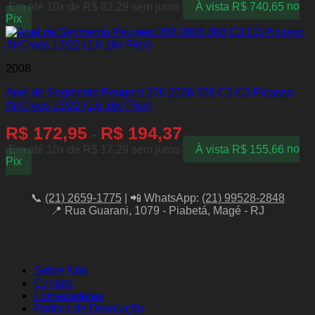
Em até 10x de
R$
82,29
sem juros
À vista
R$
740,65
no
Pix
2008
Anel de Segmento Peugeot 208 2008 308 C3 C3 Picasso
AirCross 13/22 (1.6 16v Flex)
R$
172,95
R$
194,37
-
Em até 10x de
R$
17,29
sem juros
À vista
R$
155,66
no
Pix
📞
(21) 2659-1775
| 📲 WhatsApp:
(21) 99528-2848
📍 Rua Guarani, 1079 - Piabetá, Magé - RJ
Sobre Nós
Contato
Fornecedores
Política de Devolução