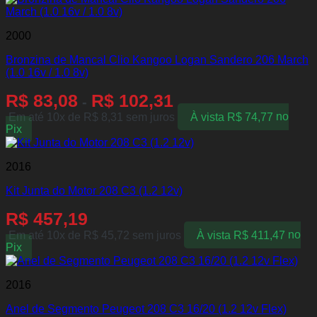
2000
Bronzina de Mancal Clio Kangoo Logan Sandero 206 March
(1.0 16v / 1.0 8v)
R$
83,08
R$
102,31
-
Em até 10x de
R$
8,31
sem juros
À vista
R$
74,77
no
Pix
2016
Kit Junta do Motor 208 C3 (1.2 12v)
R$
457,19
Em até 10x de
R$
45,72
sem juros
À vista
R$
411,47
no
Pix
2016
Anel de Segmento Peugeot 208 C3 16/20 (1.2 12v Flex)