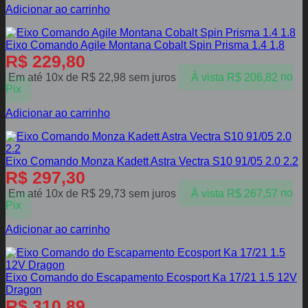
Adicionar ao carrinho
Eixo Comando Agile Montana Cobalt Spin Prisma 1.4 1.8
R$
229,80
Em até 10x de
R$
22,98
sem juros
À vista
R$
206,82
no
Pix
Adicionar ao carrinho
Eixo Comando Monza Kadett Astra Vectra S10 91/05 2.0 2.2
R$
297,30
Em até 10x de
R$
29,73
sem juros
À vista
R$
267,57
no
Pix
Adicionar ao carrinho
Eixo Comando do Escapamento Ecosport Ka 17/21 1.5 12V
Dragon
R$
310,89