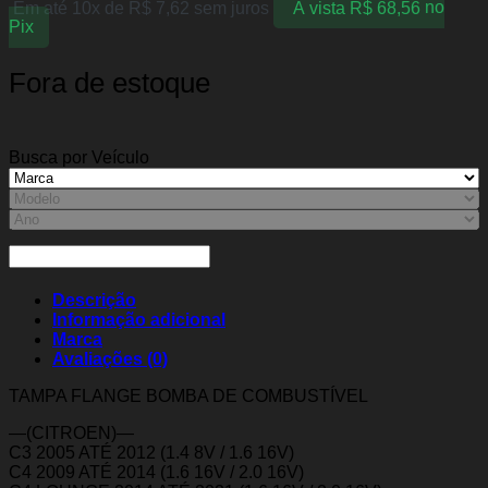
Em até 10x de
R$
7,62
sem juros
À vista
R$
68,56
no
Pix
Fora de estoque
Busca por Veículo
Descrição
Informação adicional
Marca
Avaliações (0)
TAMPA FLANGE BOMBA DE COMBUSTÍVEL
—(CITROEN)—
C3 2005 ATÉ 2012 (1.4 8V / 1.6 16V)
C4 2009 ATÉ 2014 (1.6 16V / 2.0 16V)