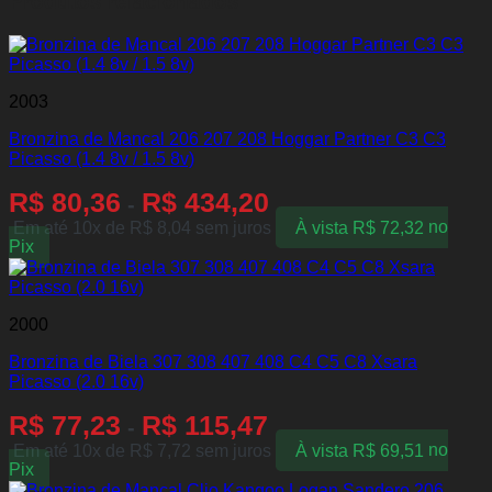
Produtos relacionados
2003
Bronzina de Mancal 206 207 208 Hoggar Partner C3 C3
Picasso (1.4 8v / 1.5 8v)
R$
80,36
R$
434,20
-
Em até 10x de
R$
8,04
sem juros
À vista
R$
72,32
no
Pix
2000
Bronzina de Biela 307 308 407 408 C4 C5 C8 Xsara
Picasso (2.0 16v)
R$
77,23
R$
115,47
-
Em até 10x de
R$
7,72
sem juros
À vista
R$
69,51
no
Pix