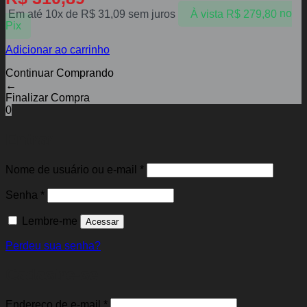
Em até 10x de
R$
31,09
sem juros
À vista
R$
279,80
no
Pix
Adicionar ao carrinho
Continuar Comprando
←
Finalizar Compra
0
Entrar
Obrigatório
Nome de usuário ou e-mail
*
Obrigatório
Senha
*
Lembre-me
Acessar
Perdeu sua senha?
Cadastre-se
Obrigatório
Endereço de e-mail
*