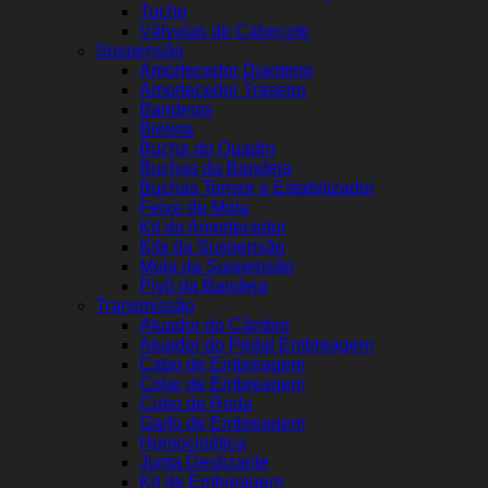
Tucho
Válvulas de Cabeçote
Suspensão
Amortecedor Dianteiro
Amortecedor Traseiro
Bandejas
Bieleta
Bucha do Quadro
Buchas da Bandeja
Buchas Tensor e Estabilizador
Feixe de Mola
Kit do Amortecedor
Kits da Suspensão
Mola da Suspensão
Pivô da Bandeja
Transmissão
Atuador do Câmbio
Atuador do Pedal Embreagem
Cabo de Embreagem
Colar de Embreagem
Cubo de Roda
Garfo de Embreagem
Homocinética
Junta Deslizante
Kit de Embreagem