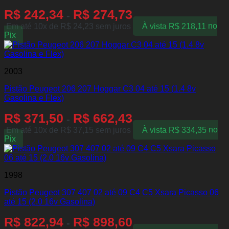
R$
242,34
R$
274,73
-
Em até 10x de
R$
24,23
sem juros
À vista
R$
218,11
no
Pix
2003
Pistão Peugeot 206 207 Hoggar C3 04 até 15 (1.4 8v
Gasolina e Flex)
R$
371,50
R$
662,43
-
Em até 10x de
R$
37,15
sem juros
À vista
R$
334,35
no
Pix
1998
Pistão Peugeot 307 407 02 até 09 C4 C5 Xsara Picasso 06
até 15 (2.0 16v Gasolina)
R$
822,94
R$
898,60
-