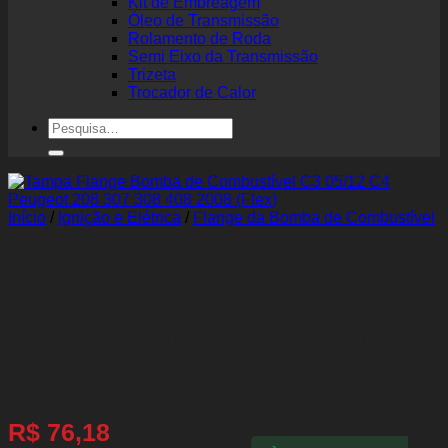
Kit de Embreagem
Óleo de Transmissão
Rolamento de Roda
Semi Eixo da Transmissão
Trizeta
Trocador de Calor
Pesquisar
por:
Início
/
Ignição e Elétrica
/
Flange da Bomba de Combustível
Tampa Flange Bomba de
Combustível C3 05/12 C4
Peugeot 208 307 308 408
2008 (Flex)
R$
76,18