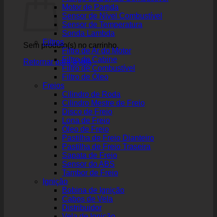
Motor de Partida
Sensor de Nível Combustível
Sensor de Temperatura
Sonda Lambda
Filtros
Sem produto(s) no carrinho.
Filtro de Ar do Motor
Filtro de Cabine
Retornar para a loja
Filtro de Combustível
Filtro de Óleo
Freios
Cilindro de Roda
Cilindro Mestre de Freio
Disco de Freio
Lona de Freio
Óleo de Freio
Pastilha de Freio Dianteiro
Pastilha de Freio Traseira
Sapata de Freio
Sensor do ABS
Tambor de Freio
Ignição
Bobina de Ignição
Cabos de Vela
Distribuidor
Vela de Ignição