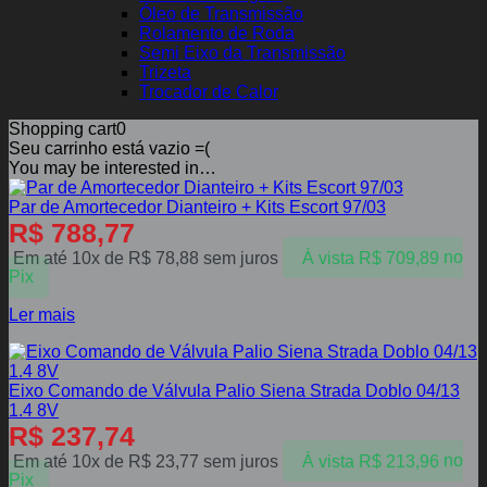
Óleo de Transmissão
Rolamento de Roda
Semi Eixo da Transmissão
Trizeta
Trocador de Calor
Shopping cart
0
Seu carrinho está vazio =(
You may be interested in…
Par de Amortecedor Dianteiro + Kits Escort 97/03
R$
788,77
Em até 10x de
R$
78,88
sem juros
À vista
R$
709,89
no
Pix
Ler mais
Eixo Comando de Válvula Palio Siena Strada Doblo 04/13
1.4 8V
R$
237,74
Em até 10x de
R$
23,77
sem juros
À vista
R$
213,96
no
Pix