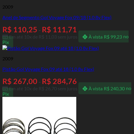
2009
Anel de Segmento Gol Voyage Fox 09/18 (1.0 8v Flex)
R$
110,25
R$
111,71
-
Em até 10x de
R$
11,03
sem juros
À vista
R$
99,23
no
Pix
2009
Pistão Gol Voyage Fox 09 até 18 (1.0 8v Flex)
R$
267,00
R$
284,76
-
Em até 10x de
R$
26,70
sem juros
À vista
R$
240,30
no
Pix