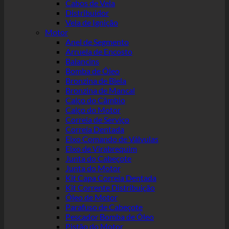
Cabos de Vela
Distribuidor
Vela de Ignição
Motor
Anel de Segmento
Arruela de Encosto
Balancins
Bomba de Óleo
Bronzina de Biela
Bronzina de Mancal
Calço do Câmbio
Calço do Motor
Correia de Serviço
Correia Dentada
Eixo Comando de Válvulas
Eixo de Virabrequim
Junta do Cabeçote
Junta do Motor
Kit Capa Correia Dentada
Kit Corrente Distribuição
Óleo de Motor
Parafuso de Cabeçote
Pescador Bomba de Óleo
Pistão do Motor