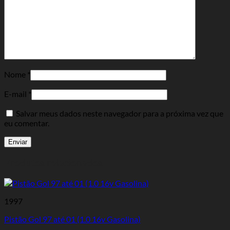
Nome
*
E-mail
*
Salvar meus dados neste navegador para a próxima vez que
eu comentar.
Produtos relacionados
1997
Pistão Gol 97 até 01 (1.0 16v Gasolina)