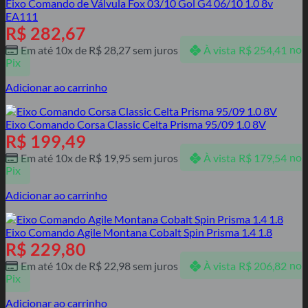
Eixo Comando de Válvula Fox 03/10 Gol G4 06/10 1.0 8v
EA111
R$
282,67
Em até 10x de
R$
28,27
sem juros
À vista
R$
254,41
no
Pix
Adicionar ao carrinho
Eixo Comando Corsa Classic Celta Prisma 95/09 1.0 8V
R$
199,49
Em até 10x de
R$
19,95
sem juros
À vista
R$
179,54
no
Pix
Adicionar ao carrinho
Eixo Comando Agile Montana Cobalt Spin Prisma 1.4 1.8
R$
229,80
Em até 10x de
R$
22,98
sem juros
À vista
R$
206,82
no
Pix
Adicionar ao carrinho