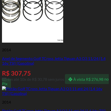
2014
Anel de Segmento Golf TCross Jetta Tiguan A3 Q3 11/24 (1.4
16v TSI) (Gasolina)
R$
307,75
Em até 10x de
R$
30,78
sem juros
À vista
R$
276,98
no
Pix
2014
Pistão Golf TCross Jetta Tiguan A3 Q3 11 até 24 (1.4 16v TSI)