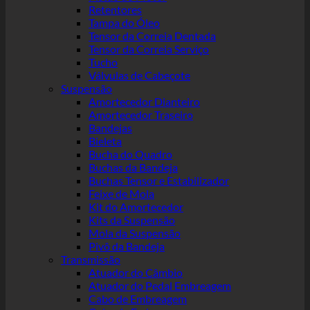
Retentores
Tampa do Óleo
Tensor da Correia Dentada
Tensor da Correia Serviço
Tucho
Válvulas de Cabeçote
Suspensão
Amortecedor Dianteiro
Amortecedor Traseiro
Bandejas
Bieleta
Bucha do Quadro
Buchas da Bandeja
Buchas Tensor e Estabilizador
Feixe de Mola
Kit do Amortecedor
Kits da Suspensão
Mola da Suspensão
Pivô da Bandeja
Transmissão
Atuador do Câmbio
Atuador do Pedal Embreagem
Cabo de Embreagem