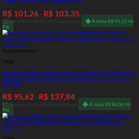
97/06 (1.6 8v e 1.8 8v Gasolina e Flex)
R$
101,26
R$
103,35
-
Em até 10x de
R$
10,13
sem juros
À vista
R$
91,13
no
Pix
Fora de estoque
1968
Bronzina de Mancal Gol Voyage Parati Saveiro 90 até 96 Escort
83 até 96 Del Rey Pampa Corcel 68 até 86 (1.0 / 1.3 / 1.4 /1.6
AE CHT)
R$
95,62
R$
137,84
-
Em até 10x de
R$
9,56
sem juros
À vista
R$
86,06
no
Pix
2002