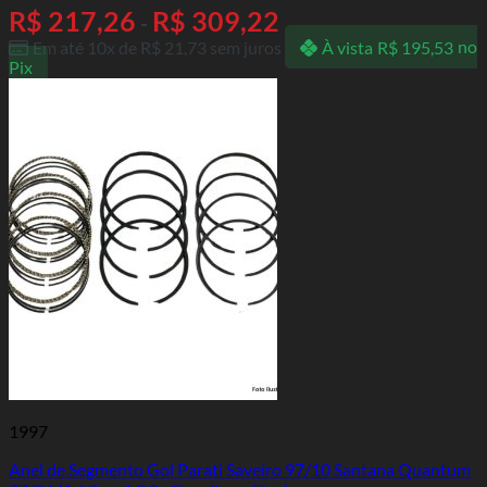
R$
217,26
R$
309,22
-
Em até 10x de
R$
21,73
sem juros
À vista
R$
195,53
no
Pix
1997
Anel de Segmento Gol Parati Saveiro 97/10 Santana Quantum