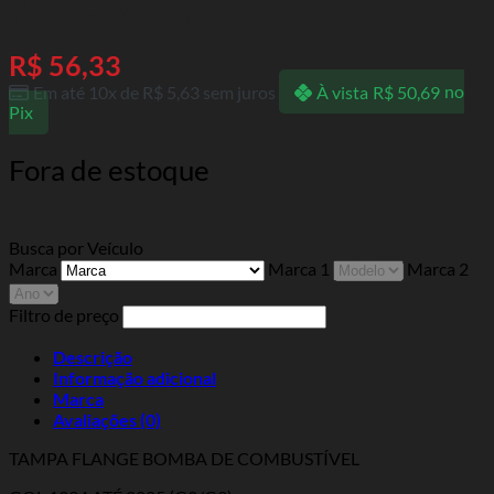
(G2/G3/G4)
R$
56,33
Em até 10x de
R$
5,63
sem juros
À vista
R$
50,69
no
Pix
Fora de estoque
Busca por Veículo
Marca
Marca 1
Marca 2
Filtro de preço
Descrição
Informação adicional
Marca
Avaliações (0)
TAMPA FLANGE BOMBA DE COMBUSTÍVEL