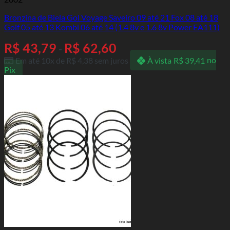
Bronzina de Biela Gol Voyage Saveiro 09 até 21 Fox 08 até 18
Golf 05 até 13 Kombi 06 até 14 (1.4 8v e 1.6 8v Power EA111)
R$
43,79
R$
62,60
-
Em até 10x de
R$
4,38
sem juros
À vista
R$
39,41
no
Pix