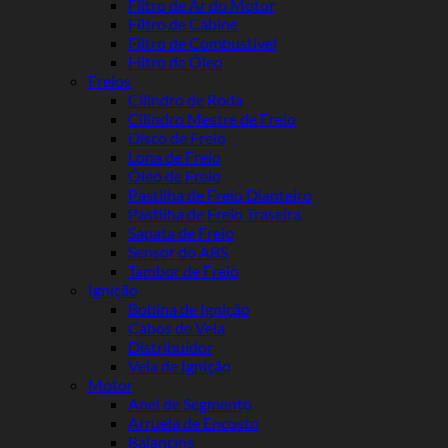
Filtro de Ar do Motor
Filtro de Cabine
Filtro de Combustível
Filtro de Óleo
Freios
Cilindro de Roda
Cilindro Mestre de Freio
Disco de Freio
Lona de Freio
Óleo de Freio
Pastilha de Freio Dianteiro
Pastilha de Freio Traseira
Sapata de Freio
Sensor do ABS
Tambor de Freio
Ignição
Bobina de Ignição
Cabos de Vela
Distribuidor
Vela de Ignição
Motor
Anel de Segmento
Arruela de Encosto
Balancins