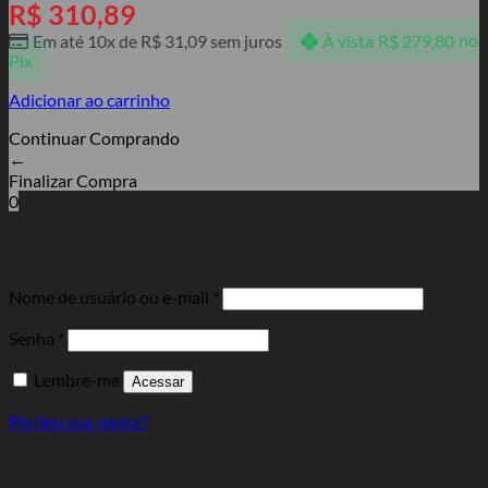
R$
310,89
Em até 10x de
R$
31,09
sem juros
À vista
R$
279,80
no
Pix
Adicionar ao carrinho
Continuar Comprando
←
Finalizar Compra
0
Entrar
Obrigatório
Nome de usuário ou e-mail
*
Obrigatório
Senha
*
Lembre-me
Acessar
Perdeu sua senha?
Cadastre-se