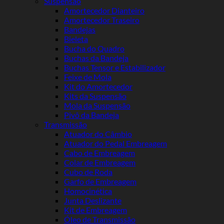
Suspensão
Amortecedor Dianteiro
Amortecedor Traseiro
Bandejas
Bieleta
Bucha do Quadro
Buchas da Bandeja
Buchas Tensor e Estabilizador
Feixe de Mola
Kit do Amortecedor
Kits da Suspensão
Mola da Suspensão
Pivô da Bandeja
Transmissão
Atuador do Câmbio
Atuador do Pedal Embreagem
Cabo de Embreagem
Colar de Embreagem
Cubo de Roda
Garfo de Embreagem
Homocinética
Junta Deslizante
Kit de Embreagem
Óleo de Transmissão