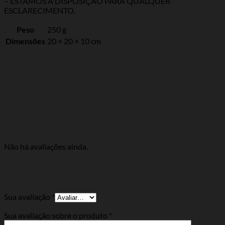
– ESTAMOS A DISPOSIÇÃO PARA QUALQUER
ESCLARECIMENTO.
Peso
250 g
Dimensões
20 × 20 × 10 cm
Marca
Nacional
Avaliações
Não há avaliações ainda.
Seja o primeiro a avaliar “Tampa Flange Bomba de
Combustível Gol Parati 94/05 (G2/G3/G4)”
Sua avaliação
*
Sua avaliação sobre o produto
*