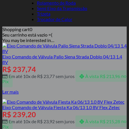
Rolamento de Roda
Semi Eixo da Transmissão
Trizeta
Trocador de Calor
Shopping cart
0
Seu carrinho está vazio =(
You may be interested in…
Eixo Comando de Válvula Palio Siena Strada Doblo 04/13 1.4
8V
R$
237,74
Em até 10x de
R$
23,77
sem juros
À vista
R$
213,96
no
Pix
Ler mais
Eixo Comando de Válvula Fiesta Ka 06/13 1.0 8V Flex Zetec
R$
239,20
Em até 10x de
R$
23,92
sem juros
À vista
R$
215,28
no
Pix