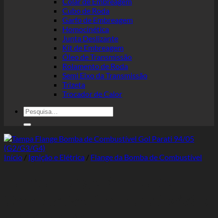
Colar de Embreagem
Cubo de Roda
Garfo de Embreagem
Homocinética
Junta Deslizante
Kit de Embreagem
Óleo de Transmissão
Rolamento de Roda
Semi Eixo da Transmissão
Trizeta
Trocador de Calor
Pesquisar
por:
Início
/
Ignição e Elétrica
/
Flange da Bomba de Combustível
Tampa Flange Bomba de
Combustível Gol Parati 94/05