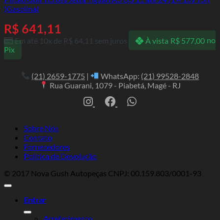
(Gasolina)
R$
641,11
Em até 10x de
R$
64,11
sem juros
À vista
R$
577,00
no
Pix
(21) 2659-1775
|
WhatsApp:
(21) 99528-2848
Rua Guarani, 1079 - Piabetá, Magé - RJ
Sobre Nós
Contato
Fornecedores
Política de Devolução
© 2017 Nova Gush Autopeças CNPJ: 00.159.803/0001-93
Entrar
Arrefecimento