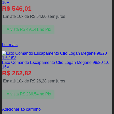
16V
R$
546,01
Em até 10x de
R$
54,60
sem juros
À vista
R$
491,41
no Pix
Ler mais
Eixo Comando Escapamento Clio Logan Megane 98/20 1.6
16V
R$
262,82
Em até 10x de
R$
26,28
sem juros
À vista
R$
236,54
no Pix
Adicionar ao carrinho