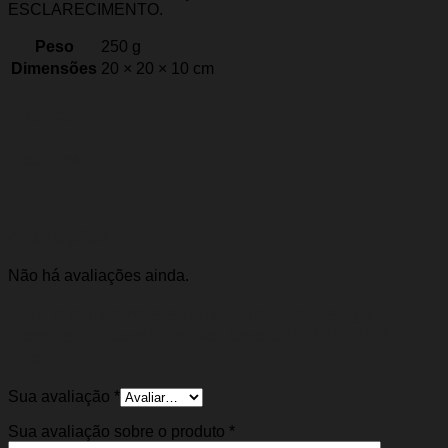
ESCLARECIMENTO.
Peso
250 g
Dimensões
20 × 20 × 10 cm
Marca
Nacional
Avaliações
Não há avaliações ainda.
Seja o primeiro a avaliar “Tampa Flange
Bomba de Combustível Uno 04/13 (1.0/1.3
Fire)”
Sua avaliação
*
Sua avaliação sobre o produto
*