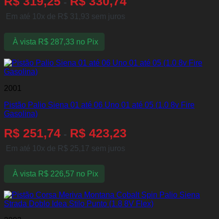
R$
319,25
R$
330,74
-
Em até 10x de
R$
31,93
sem juros
À vista
R$
287,33
no Pix
2001
Pistão Palio Siena 01 até 06 Uno 01 até 05 (1.0 8v Fire
Gasolina)
R$
251,74
R$
423,23
-
Em até 10x de
R$
25,17
sem juros
À vista
R$
226,57
no Pix