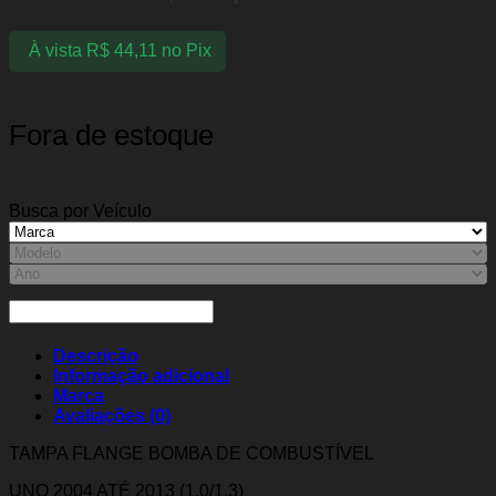
À vista
R$
44,11
no Pix
Fora de estoque
Busca por Veículo
Descrição
Informação adicional
Marca
Avaliações (0)
TAMPA FLANGE BOMBA DE COMBUSTÍVEL
UNO 2004 ATÉ 2013 (1.0/1.3)