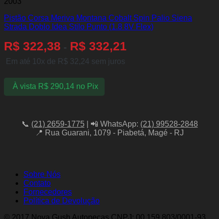
2003
Pistão Corsa Meriva Montana Cobalt Spin Palio Siena
Strada Doblo Idea Stilo Punto (1.8 8V Flex)
R$
322,38
R$
332,21
-
Em até 10x de
R$
32,24
sem juros
À vista
R$
290,14
no Pix
📞
(21) 2659-1775
| 📲 WhatsApp:
(21) 99528-2848
📍 Rua Guarani, 1079 - Piabetá, Magé - RJ
Sobre Nós
Contato
Fornecedores
Política de Devolução
© 2017 Nova Gush Autopeças CNPJ: 00.159.803/0001-93