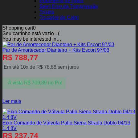
Rolamento de Roda
Semi Eixo da Transmissão
Trizeta
Trocador de Calor
Shopping cart
0
Seu carrinho está vazio =(
You may be interested in…
Par de Amortecedor Dianteiro + Kits Escort 97/03
R$
788,77
Em até 10x de
R$
78,88
sem juros
À vista
R$
709,89
no Pix
Ler mais
Eixo Comando de Válvula Palio Siena Strada Doblo 04/13
1.4 8V
R$
237,74