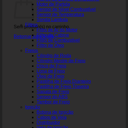
Motor de Partida
Sensor de Nível Combustível
Sensor de Temperatura
Sonda Lambda
Filtros
Sem produto(s) no carrinho.
Filtro de Ar do Motor
Filtro de Cabine
Retornar para a loja
Filtro de Combustível
Filtro de Óleo
Freios
Cilindro de Roda
Cilindro Mestre de Freio
Disco de Freio
Lona de Freio
Óleo de Freio
Pastilha de Freio Dianteiro
Pastilha de Freio Traseira
Sapata de Freio
Sensor do ABS
Tambor de Freio
Ignição
Bobina de Ignição
Cabos de Vela
Distribuidor
Vela de Ignição