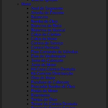
Motor
Anel de Segmento
Arruela de Encosto
Balancins
Bomba de Óleo
Bronzina de Biela
Bronzina de Mancal
Calço do Câmbio
Calço do Motor
Correia de Serviço
Correia Dentada
Eixo Comando de Válvulas
Eixo de Virabrequim
Junta do Cabeçote
Junta do Motor
Kit Capa Correia Dentada
Kit Corrente Distribuição
Óleo de Motor
Parafuso de Cabeçote
Pescador Bomba de Óleo
Pistão do Motor
Retentores
Tampa do Óleo
Tensor da Correia Dentada