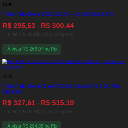
1996
Pistão Palio/Siena 96/01 (1.0 8V) – Uno 96/01 (1.0 8V)
R$
295,63
R$
300,44
-
Em até 10x de
R$
29,56
sem juros
À vista
R$
266,07
no Pix
2001
Pistão Palio Siena 02 até 05 Doblo 01 até 03 (1.3 16v Fire
Gasolina)
R$
327,61
R$
515,19
-
Em até 10x de
R$
32,76
sem juros
À vista
R$
294,85
no Pix