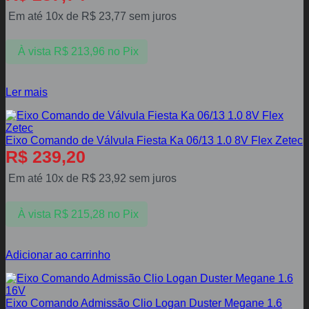
Em até 10x de
R$
23,77
sem juros
À vista
R$
213,96
no Pix
Ler mais
Eixo Comando de Válvula Fiesta Ka 06/13 1.0 8V Flex Zetec
R$
239,20
Em até 10x de
R$
23,92
sem juros
À vista
R$
215,28
no Pix
Adicionar ao carrinho
Eixo Comando Admissão Clio Logan Duster Megane 1.6