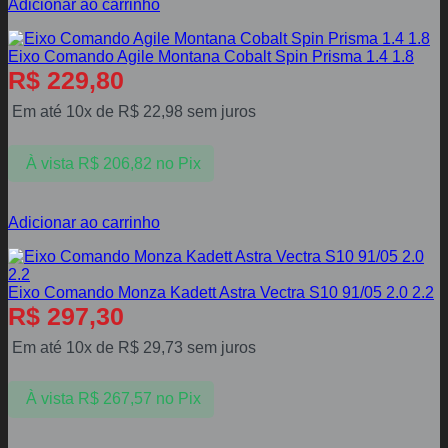
Adicionar ao carrinho
Eixo Comando Agile Montana Cobalt Spin Prisma 1.4 1.8
R$
229,80
Em até 10x de
R$
22,98
sem juros
À vista
R$
206,82
no Pix
Adicionar ao carrinho
Eixo Comando Monza Kadett Astra Vectra S10 91/05 2.0 2.2
R$
297,30
Em até 10x de
R$
29,73
sem juros
À vista
R$
267,57
no Pix