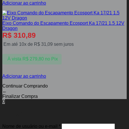
Adicionar ao carrinho
Eixo Comando do Escapamento Ecosport Ka 17/21 1.5 12V
Dragon
R$
310,89
Em até 10x de
R$
31,09
sem juros
À vista
R$
279,80
no Pix
Adicionar ao carrinho
Continuar Comprando
←
Finalizar Compra
0
Entrar
Obrigatório
Nome de usuário ou e-mail
*