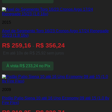
2015
Anel de Segmento Toro 16/23 Cronos Argo 17/24 Renegade
15/23 (1.8 16v)
R$
259,16
R$
356,24
-
Em até 10x de
R$
25,92
sem juros
À vista
R$
233,24
no Pix
2009
Pistão Palio Siena 10 até 16 Uno Economy 09 até 15 (1.0 8v
Fire Flex)