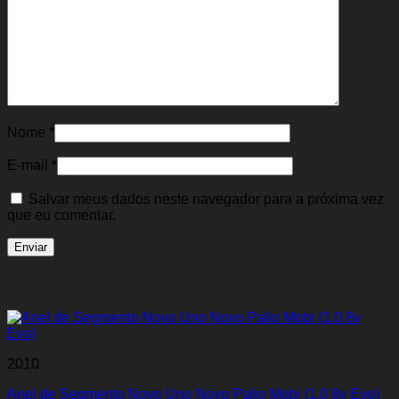
Nome
*
E-mail
*
Salvar meus dados neste navegador para a próxima vez
que eu comentar.
Produtos relacionados
2010
Anel de Segmento Novo Uno Novo Palio Mobi (1.0 8v Evo)