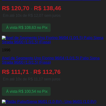
R$
120,70
R$
138,46
-
Em até 10x de
R$
12,07
sem juros
À vista
R$
108,63
no Pix
1996
Anel de Segmento Uno Fiorino 96/04 (1.0/1.5) Palio Siena
Strada 96/00 (1.0/1.5) (Fiasa)
R$
111,71
R$
112,76
-
Em até 10x de
R$
11,17
sem juros
À vista
R$
100,54
no Pix