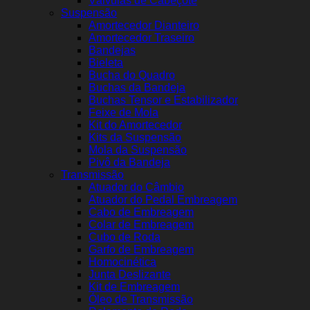
Válvulas de Cabeçote
Suspensão
Amortecedor Dianteiro
Amortecedor Traseiro
Bandejas
Bieleta
Bucha do Quadro
Buchas da Bandeja
Buchas Tensor e Estabilizador
Feixe de Mola
Kit do Amortecedor
Kits da Suspensão
Mola da Suspensão
Pivô da Bandeja
Transmissão
Atuador do Câmbio
Atuador do Pedal Embreagem
Cabo de Embreagem
Colar de Embreagem
Cubo de Roda
Garfo de Embreagem
Homocinética
Junta Deslizante
Kit de Embreagem
Óleo de Transmissão