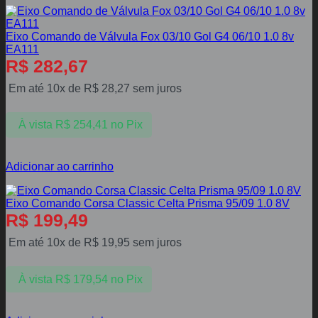
Eixo Comando de Válvula Fox 03/10 Gol G4 06/10 1.0 8v
EA111
R$
282,67
Em até 10x de
R$
28,27
sem juros
À vista
R$
254,41
no Pix
Adicionar ao carrinho
Eixo Comando Corsa Classic Celta Prisma 95/09 1.0 8V
R$
199,49
Em até 10x de
R$
19,95
sem juros
À vista
R$
179,54
no Pix