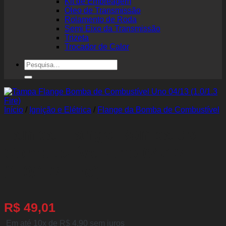
Kit de Embreagem
Óleo de Transmissão
Rolamento de Roda
Semi Eixo da Transmissão
Trizeta
Trocador de Calor
Pesquisar
por:
Início
/
Ignição e Elétrica
/
Flange da Bomba de Combustível
Tampa Flange Bomba de
Combustível Uno 04/13
(1.0/1.3 Fire)
R$
49,01
Em até 10x de
R$
4,90
sem juros