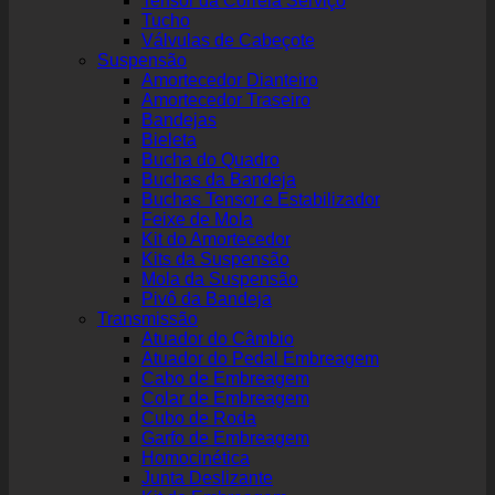
Tensor da Correia Serviço
Tucho
Válvulas de Cabeçote
Suspensão
Amortecedor Dianteiro
Amortecedor Traseiro
Bandejas
Bieleta
Bucha do Quadro
Buchas da Bandeja
Buchas Tensor e Estabilizador
Feixe de Mola
Kit do Amortecedor
Kits da Suspensão
Mola da Suspensão
Pivô da Bandeja
Transmissão
Atuador do Câmbio
Atuador do Pedal Embreagem
Cabo de Embreagem
Colar de Embreagem
Cubo de Roda
Garfo de Embreagem
Homocinética
Junta Deslizante