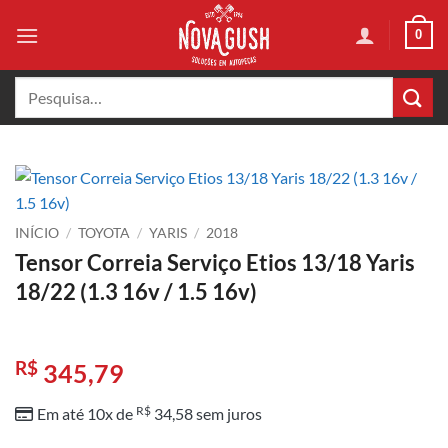
Skip
0
to
content
Pesquisar
por:
INÍCIO
/
TOYOTA
/
YARIS
/
2018
Tensor Correia Serviço Etios 13/18 Yaris
18/22 (1.3 16v / 1.5 16v)
R$
345,79
R$
Em até 10x de
34,58
sem juros