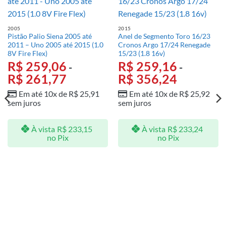
2005
2015
Pistão Palio Siena 2005 até
Anel de Segmento Toro 16/23
2011 – Uno 2005 até 2015 (1.0
Cronos Argo 17/24 Renegade
8V Fire Flex)
15/23 (1.8 16v)
R$
259,06
R$
259,16
-
-
R$
261,77
R$
356,24
Em até 10x de
R$
25,91
Em até 10x de
R$
25,92
sem juros
sem juros
À vista
R$
233,15
À vista
R$
233,24
no Pix
no Pix