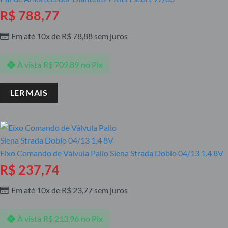
R$
788,77
Em até 10x de
R$
78,88
sem juros
À vista
R$
709,89
no Pix
LER MAIS
Eixo Comando de Válvula Palio Siena Strada Doblo 04/13 1.4 8V
R$
237,74
Em até 10x de
R$
23,77
sem juros
À vista
R$
213,96
no Pix