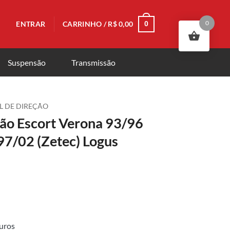
0
ENTRAR
CARRINHO /
R$
0,00
0
Suspensão
Transmissão
L DE DIREÇÃO
ção Escort Verona 93/96
97/02 (Zetec) Logus
uros