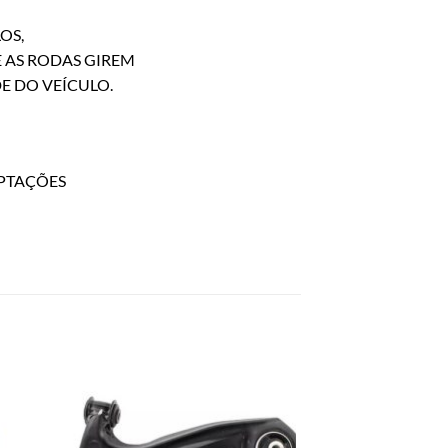
OS,
E AS RODAS GIREM
E DO VEÍCULO.
PTAÇÕES