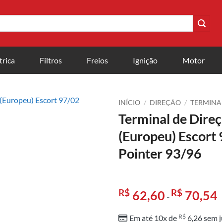
trica
Filtros
Freios
Ignição
Motor
INÍCIO
/
DIREÇÃO
/
TERMINA
Terminal de Dire
(Europeu) Escort 
Pointer 93/96
R$
R$
62,60
70,54
-
R$
Em até 10x de
6,26
sem j