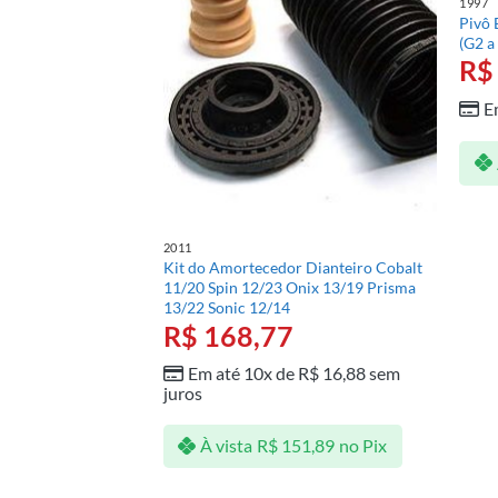
1997
eiro Corsa 94/02
Pivô 
 07/12 Classic
(G2 a
R$
E
e
R$
16,40
sem
47,56
no Pix
2011
Kit do Amortecedor Dianteiro Cobalt
11/20 Spin 12/23 Onix 13/19 Prisma
13/22 Sonic 12/14
R$
168,77
Em até 10x de
R$
16,88
sem
juros
À vista
R$
151,89
no Pix