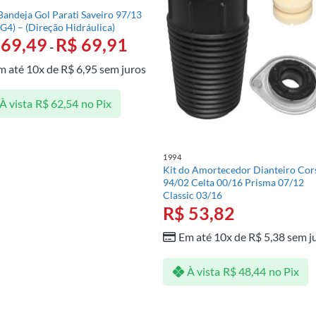
Bandeja Gol Parati Saveiro 97/13
 G4) – (Direção Hidráulica)
69,49
R$
69,91
-
m até 10x de
R$
6,95
sem juros
À vista
R$
62,54
no Pix
1994
Kit do Amortecedor Dianteiro Cor
94/02 Celta 00/16 Prisma 07/12
Classic 03/16
R$
53,82
Em até 10x de
R$
5,38
sem j
À vista
R$
48,44
no Pix