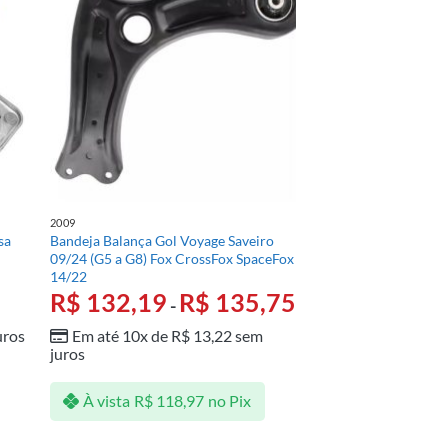
2009
sa
Bandeja Balança Gol Voyage Saveiro
09/24 (G5 a G8) Fox CrossFox SpaceFox
14/22
R$
132,19
R$
135,75
-
uros
Em até 10x de
R$
13,22
sem
juros
À vista
R$
118,97
no Pix