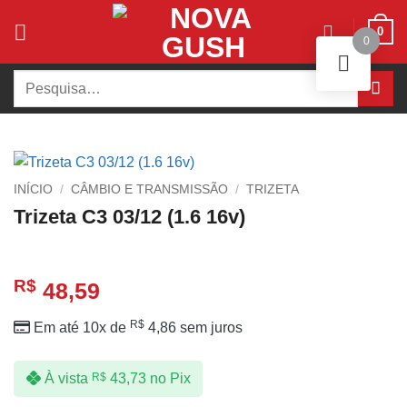
Skip
0
to
0
content
Pesquisar
por:
INÍCIO
/
CÂMBIO E TRANSMISSÃO
/
TRIZETA
Trizeta C3 03/12 (1.6 16v)
R$
48,59
R$
Em até 10x de
4,86
sem juros
À vista
R$
43,73
no Pix