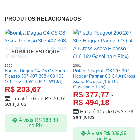
PRODUTOS RELACIONADOS
FORA DE ESTOQUE
1999
2001
Bomba Dágua C4 C5 C8 Xsara
Pistão Peugeot 206 207 307
Picasso 307 407 308 408 406
Hoggar Partner C3 C4 AirCross
(2.0 16v – EW10J4 / EW10A)
Xsara Picasso (1.6 16v
Gasolina e Flex)
R$
203,67
R$
377,77
-
Em até 10x de
R$
20,37
R$
494,18
sem juros
Em até 10x de
R$
37,78
sem juros
À vista
R$
183,30
no Pix
À vista
R$
339,99
no Pix