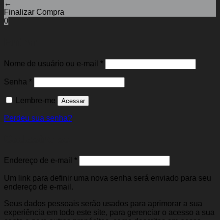
←
Finalizar Compra
0
Entrar
Obrigatório
Nome de usuário ou e-mail
*
Obrigatório
Senha
*
Lembre-me
Acessar
Perdeu sua senha?
Cadastre-se
Obrigatório
Endereço de e-mail
*
Um link para definir uma nova senha será enviado para seu
endereço de e-mail.
Seus dados pessoais serão usados para aprimorar a sua
experiência em todo este site, para gerenciar o acesso a sua