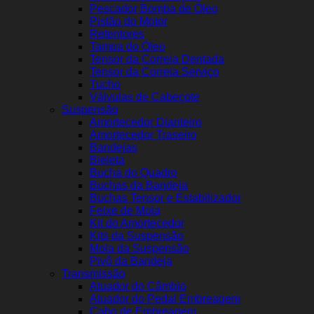
Pescador Bomba de Óleo
Pistão do Motor
Retentores
Tampa do Óleo
Tensor da Correia Dentada
Tensor da Correia Serviço
Tucho
Válvulas de Cabeçote
Suspensão
Amortecedor Dianteiro
Amortecedor Traseiro
Bandejas
Bieleta
Bucha do Quadro
Buchas da Bandeja
Buchas Tensor e Estabilizador
Feixe de Mola
Kit do Amortecedor
Kits da Suspensão
Mola da Suspensão
Pivô da Bandeja
Transmissão
Atuador do Câmbio
Atuador do Pedal Embreagem
Cabo de Embreagem