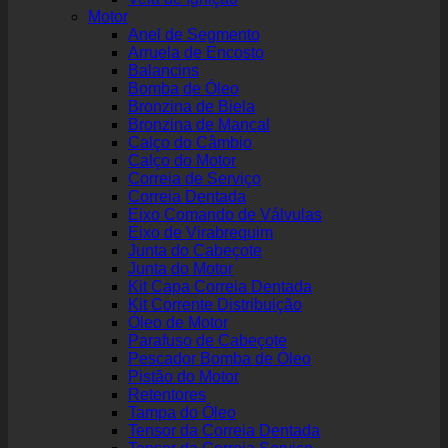
Motor
Anel de Segmento
Arruela de Encosto
Balancins
Bomba de Óleo
Bronzina de Biela
Bronzina de Mancal
Calço do Câmbio
Calço do Motor
Correia de Serviço
Correia Dentada
Eixo Comando de Válvulas
Eixo de Virabrequim
Junta do Cabeçote
Junta do Motor
Kit Capa Correia Dentada
Kit Corrente Distribuição
Óleo de Motor
Parafuso de Cabeçote
Pescador Bomba de Óleo
Pistão do Motor
Retentores
Tampa do Óleo
Tensor da Correia Dentada