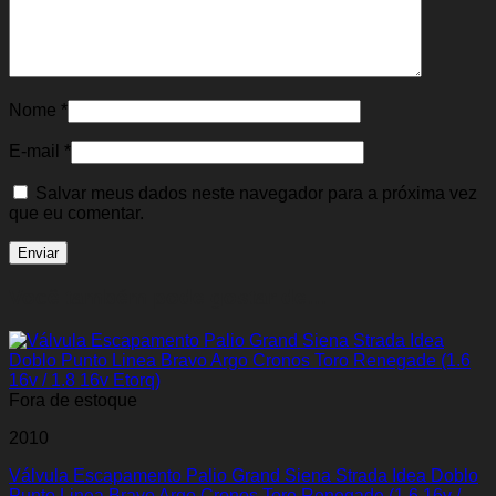
Nome
*
E-mail
*
Salvar meus dados neste navegador para a próxima vez
que eu comentar.
Você também pode gostar de…
Fora de estoque
2010
Válvula Escapamento Palio Grand Siena Strada Idea Doblo
Punto Linea Bravo Argo Cronos Toro Renegade (1.6 16v /