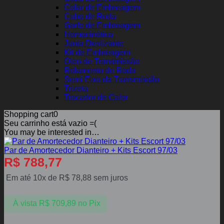
Colar de Embreagem
Cubo de Roda
Garfo de Embreagem
Homocinética
Junta Deslizante
Kit de Embreagem
Óleo de Transmissão
Rolamento de Roda
Semi Eixo da Transmissão
Trizeta
Trocador de Calor
Shopping cart
0
Seu carrinho está vazio =(
You may be interested in…
Par de Amortecedor Dianteiro + Kits Escort 97/03
R$
788,77
Em até 10x de
R$
78,88
sem juros
À vista
R$
709,89
no Pix