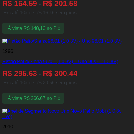
R$
164,59
R$
201,58
-
Em até 10x de
R$
16,46
sem juros
À vista
R$
148,13
no Pix
1996
Pistão Palio/Siena 96/01 (1.0 8V) – Uno 96/01 (1.0 8V)
R$
295,63
R$
300,44
-
Em até 10x de
R$
29,56
sem juros
À vista
R$
266,07
no Pix
2010