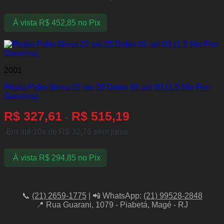
À vista
R$
452,85
no Pix
2001
Pistão Palio Siena 02 até 05 Doblo 01 até 03 (1.3 16v Fire
Gasolina)
R$
327,61
R$
515,19
-
Em até 10x de
R$
32,76
sem juros
À vista
R$
294,85
no Pix
📞
(21) 2659-1775
| 📲 WhatsApp:
(21) 99528-2848
📍 Rua Guarani, 1079 - Piabetá, Magé - RJ