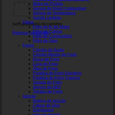
Motor de Partida
Sensor de Nível Combustível
Sensor de Temperatura
Sonda Lambda
Filtros
Sem produto(s) no carrinho.
Filtro de Ar do Motor
Filtro de Cabine
Retornar para a loja
Filtro de Combustível
Filtro de Óleo
Freios
Cilindro de Roda
Cilindro Mestre de Freio
Disco de Freio
Lona de Freio
Óleo de Freio
Pastilha de Freio Dianteiro
Pastilha de Freio Traseira
Sapata de Freio
Sensor do ABS
Tambor de Freio
Ignição
Bobina de Ignição
Cabos de Vela
Distribuidor
Vela de Ignição