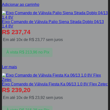
Adicionar ao carrinho
Eixo Comando de Válvula Palio Siena Strada Doblo 04/13
1.4 8V
R$
237,74
Em até 10x de
R$
23,77
sem juros
À vista
R$
213,96
no Pix
Ler mais
Eixo Comando de Válvula Fiesta Ka 06/13 1.0 8V Flex Zetec
R$
239,20
Em até 10x de
R$
23,92
sem juros