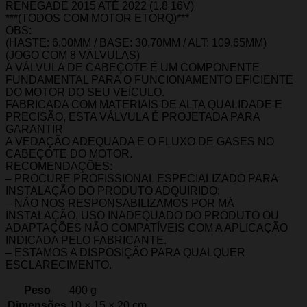
RENEGADE 2015 ATÉ 2022 (1.8 16V)
***(TODOS COM MOTOR ETORQ)***
OBS:
(HASTE: 6,00MM / BASE: 30,70MM / ALT: 109,65MM)
(JOGO COM 8 VÁLVULAS)
A VÁLVULA DE CABEÇOTE É UM COMPONENTE
FUNDAMENTAL PARA O FUNCIONAMENTO EFICIENTE
DO MOTOR DO SEU VEÍCULO.
FABRICADA COM MATERIAIS DE ALTA QUALIDADE E
PRECISÃO, ESTA VÁLVULA É PROJETADA PARA
GARANTIR
A VEDAÇÃO ADEQUADA E O FLUXO DE GASES NO
CABEÇOTE DO MOTOR.
RECOMENDAÇÕES:
– PROCURE PROFISSIONAL ESPECIALIZADO PARA
INSTALAÇÃO DO PRODUTO ADQUIRIDO;
– NÃO NOS RESPONSABILIZAMOS POR MÁ
INSTALAÇÃO, USO INADEQUADO DO PRODUTO OU
ADAPTAÇÕES NÃO COMPATÍVEIS COM A APLICAÇÃO
INDICADA PELO FABRICANTE.
– ESTAMOS A DISPOSIÇÃO PARA QUALQUER
ESCLARECIMENTO.
Peso
400 g
Dimensões
10 × 15 × 20 cm