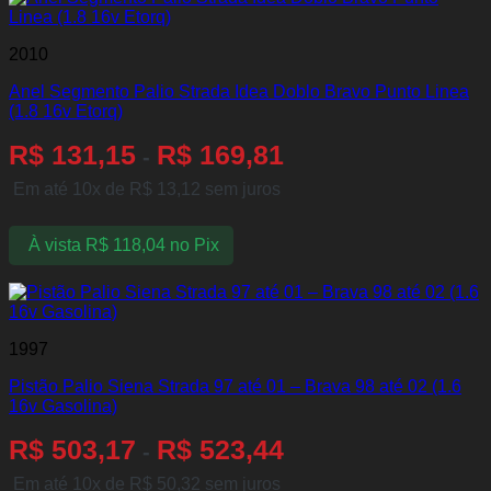
2010
Anel Segmento Palio Strada Idea Doblo Bravo Punto Linea
(1.8 16v Etorq)
R$
131,15
R$
169,81
-
Em até 10x de
R$
13,12
sem juros
À vista
R$
118,04
no Pix
1997
Pistão Palio Siena Strada 97 até 01 – Brava 98 até 02 (1.6
16v Gasolina)
R$
503,17
R$
523,44
-
Em até 10x de
R$
50,32
sem juros