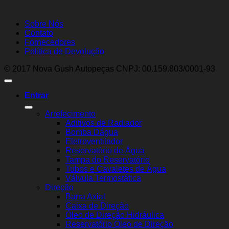
Sobre Nós
Contato
Fornecedores
Política de Devolução
© 2017 Nova Gush Autopeças CNPJ: 00.159.803/0001-93
Entrar
Arrefecimento
Aditivos de Radiador
Bomba Dágua
Eletroventilador
Reservatório de Água
Tampa do Reservatório
Tubos e Cavaletes de Água
Válvula Termostática
Direção
Barra Axial
Caixa de Direção
Óleo de Direção Hidráulica
Reservatório Óleo de Direção