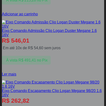
À vista
R$
215,28
no Pix
Adicionar ao carrinho
Eixo Comando Admissão Clio Logan Duster Megane 1.6
16V
R$
546,01
Em até 10x de
R$
54,60
sem juros
À vista
R$
491,41
no Pix
Ler mais
Eixo Comando Escapamento Clio Logan Megane 98/20 1.6
16V
R$
262,82