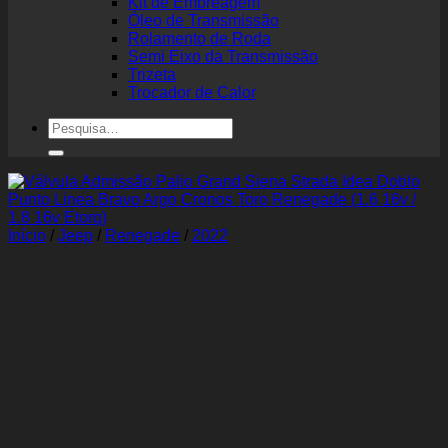
Kit de Embreagem
Óleo de Transmissão
Rolamento de Roda
Semi Eixo da Transmissão
Trizeta
Trocador de Calor
Pesquisar
por:
Início
/
Jeep
/
Renegade
/
2022
Válvula Admissão Palio
Grand Siena Strada Idea
Doblo Punto Linea Bravo
Argo Cronos Toro
Renegade (1.6 16v / 1.8 16v