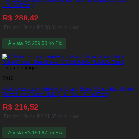
1.8 16v Etorq)
R$
288,42
Em até 10x de
R$
28,84
sem juros
À vista
R$
259,58
no Pix
Fora de estoque
2010
Válvula Escapamento Palio Grand Siena Strada Idea Doblo
Punto Linea Bravo 11/13 (1.6 16v / 1.8 16v Etorq)
R$
216,52
Em até 10x de
R$
21,65
sem juros
À vista
R$
194,87
no Pix