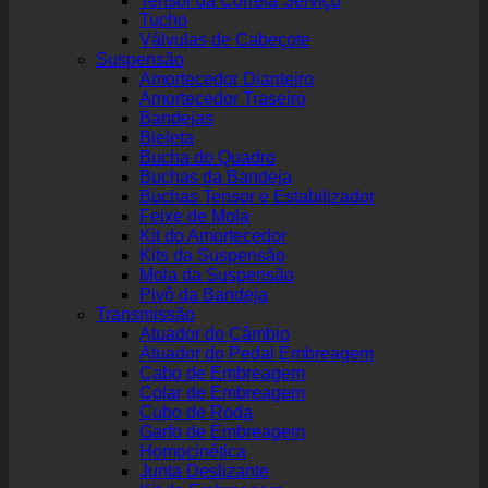
Tensor da Correia Serviço
Tucho
Válvulas de Cabeçote
Suspensão
Amortecedor Dianteiro
Amortecedor Traseiro
Bandejas
Bieleta
Bucha do Quadro
Buchas da Bandeja
Buchas Tensor e Estabilizador
Feixe de Mola
Kit do Amortecedor
Kits da Suspensão
Mola da Suspensão
Pivô da Bandeja
Transmissão
Atuador do Câmbio
Atuador do Pedal Embreagem
Cabo de Embreagem
Colar de Embreagem
Cubo de Roda
Garfo de Embreagem
Homocinética
Junta Deslizante