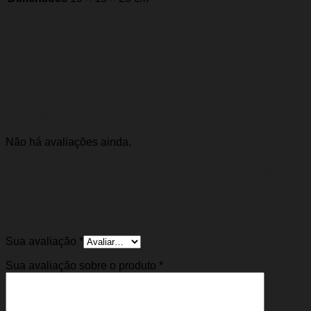
Marca
Takao
Avaliações
Não há avaliações ainda.
Seja o primeiro a avaliar “Válvula Admissão
Palio Grand Siena Strada Idea Doblo Punto
Linea Bravo Argo Cronos Toro Renegade (1.6
16v / 1.8 16v Etorq)”
Sua avaliação
*
Sua avaliação sobre o produto
*