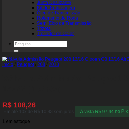
Junta Deslizante
Kit de Embreagem
Óleo de Transmissão
Rolamento de Roda
Semi Eixo da Transmissão
Trizeta
Trocador de Calor
Pesquisar
por:
Início
/
Peugeot
/
208
/
2013
Válvula Admissão Peugeot 20
14/22 (1.5 8v)
R$
108,26
Em até 10x de
R$
10,83
sem juros
À vista
R$
97,44
no Pix
1 em estoque