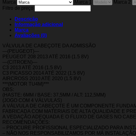
Marca
Marca 1
Marca 2
Filtro de preço
Descrição
Informação adicional
Marca
Avaliações (0)
VÁLVULA DE CABEÇOTE DA ADMISSÃO
—(PEUGEOT)—
PEUGEOT 208 2013 ATÉ 2016 (1.5 8V)
—(CITROEN)—
C3 2013 ATÉ 2016 (1.5 8V)
C3 PICASSO 2014 ATÉ 2022 (1.5 8V)
AIRCROSS 2010 ATÉ 2020 (1.5 8V)
***(MOTOR TU4M)***
OBS:
(HASTE: 6MM / BASE: 37,5MM / ALT: 112,5MM)
(JOGO COM 4 VÁLVULAS)
A VÁLVULA DE CABEÇOTE É UM COMPONENTE FUNDAM
FABRICADA COM MATERIAIS DE ALTA QUALIDADE E PR
A VEDAÇÃO ADEQUADA E O FLUXO DE GASES NO CAB
RECOMENDAÇÕES:
– PROCURE PROFISSIONAL ESPECIALIZADO PARA INS
– NÃO NOS RESPONSABILIZAMOS POR MÁ INSTALAÇÃO