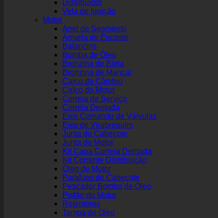
Distribuidor
Vela de Ignição
Motor
Anel de Segmento
Arruela de Encosto
Balancins
Bomba de Óleo
Bronzina de Biela
Bronzina de Mancal
Calço do Câmbio
Calço do Motor
Correia de Serviço
Correia Dentada
Eixo Comando de Válvulas
Eixo de Virabrequim
Junta do Cabeçote
Junta do Motor
Kit Capa Correia Dentada
Kit Corrente Distribuição
Óleo de Motor
Parafuso de Cabeçote
Pescador Bomba de Óleo
Pistão do Motor
Retentores
Tampa do Óleo