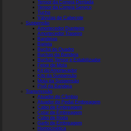
Tensor da Correia Dentada
Tensor da Correia Serviço
Tucho
Válvulas de Cabeçote
Suspensão
Amortecedor Dianteiro
Amortecedor Traseiro
Bandejas
Bieleta
Bucha do Quadro
Buchas da Bandeja
Buchas Tensor e Estabilizador
Feixe de Mola
Kit do Amortecedor
Kits da Suspensão
Mola da Suspensão
Pivô da Bandeja
Transmissão
Atuador do Câmbio
Atuador do Pedal Embreagem
Cabo de Embreagem
Colar de Embreagem
Cubo de Roda
Garfo de Embreagem
Homocinética