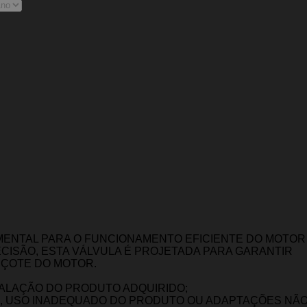
ENTAL PARA O FUNCIONAMENTO EFICIENTE DO MOTOR 
ECISÃO, ESTA VÁLVULA É PROJETADA PARA GARANTIR
EÇOTE DO MOTOR.
TALAÇÃO DO PRODUTO ADQUIRIDO;
, USO INADEQUADO DO PRODUTO OU ADAPTAÇÕES NÃO 