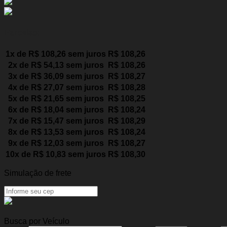
Parcelas:
1x de
R$
108,26
sem juros
R$
108,26
2x de
R$
54,13
sem juros
R$
108,26
3x de
R$
36,09
sem juros
R$
108,27
4x de
R$
27,07
sem juros
R$
108,28
5x de
R$
21,65
sem juros
R$
108,25
6x de
R$
18,04
sem juros
R$
108,24
7x de
R$
15,47
sem juros
R$
108,29
8x de
R$
13,53
sem juros
R$
108,24
9x de
R$
12,03
sem juros
R$
108,27
10x de
R$
10,83
sem juros
R$
108,30
Simulação de frete
Busca por Veículo