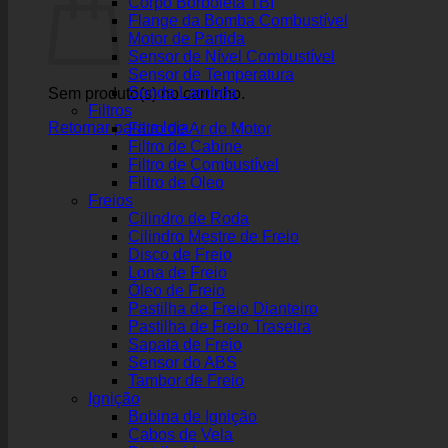
Corpo Borboleta TBI
Flange da Bomba Combustível
Motor de Partida
Sensor de Nível Combustível
Sensor de Temperatura
Sonda Lambda
Sem produto(s) no carrinho.
Filtros
Retornar para a loja
Filtro de Ar do Motor
Filtro de Cabine
Filtro de Combustível
Filtro de Óleo
Freios
Cilindro de Roda
Cilindro Mestre de Freio
Disco de Freio
Lona de Freio
Óleo de Freio
Pastilha de Freio Dianteiro
Pastilha de Freio Traseira
Sapata de Freio
Sensor do ABS
Tambor de Freio
Ignição
Bobina de Ignição
Cabos de Vela