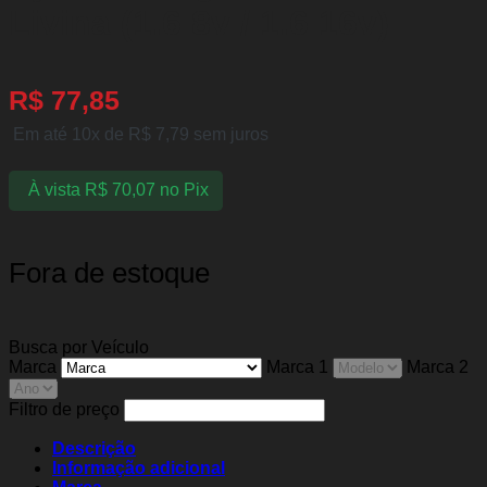
Livina (1.6 8v / 1.6 16v)
R$
77,85
Em até 10x de
R$
7,79
sem juros
À vista
R$
70,07
no Pix
Fora de estoque
Busca por Veículo
Marca
Marca 1
Marca 2
Filtro de preço
Descrição
Informação adicional