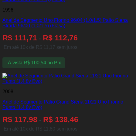
1996
Anel de Segmento Uno Fiorino 96/04 (1.0/1.5) Palio Siena
Strada 96/00 (1.0/1.5) (Fiasa)
R$
111,71
R$
112,76
-
Em até 10x de
R$
11,17
sem juros
À vista
R$
100,54
no Pix
2008
Anel de Segmento Palio Grand Siena 11/21 Uno Fiorino
Punto (1.4 8v Evo)
R$
117,98
R$
138,46
-
Em até 10x de
R$
11,80
sem juros