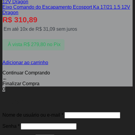
Eixo Comando do Escapamento Ecosport Ka 17/21 1.5 12V
Dragon
R$
310,89
Em até 10x de
R$
31,09
sem juros
À vista
R$
279,80
no Pix
Adicionar ao carrinho
Continuar Comprando
←
Finalizar Compra
0
Entrar
Obrigatório
Nome de usuário ou e-mail
*
Obrigatório
Senha
*