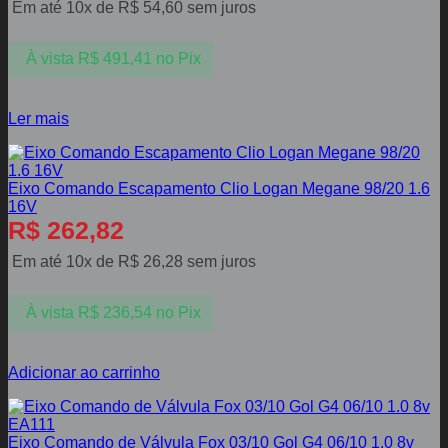
Em até 10x de
R$
54,60
sem juros
À vista
R$
491,41
no Pix
Ler mais
Eixo Comando Escapamento Clio Logan Megane 98/20 1.6
16V
R$
262,82
Em até 10x de
R$
26,28
sem juros
À vista
R$
236,54
no Pix
Adicionar ao carrinho
Eixo Comando de Válvula Fox 03/10 Gol G4 06/10 1.0 8v