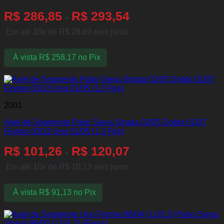
R$
286,85
R$
293,54
-
Em até 10x de
R$
28,69
sem juros
À vista
R$
258,17
no Pix
2001
Anel de Segmento Palio Siena Strada 02/05 Doblo 01/07
Fiorino 03/13 Uno 01/05 (1.3 Fire)
R$
101,26
R$
120,07
-
Em até 10x de
R$
10,13
sem juros
À vista
R$
91,13
no Pix