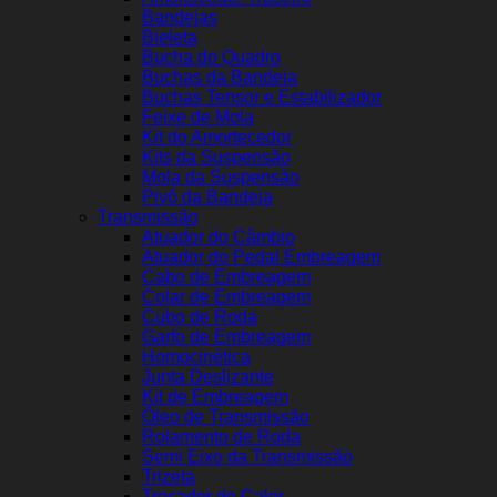
Bandejas
Bieleta
Bucha do Quadro
Buchas da Bandeja
Buchas Tensor e Estabilizador
Feixe de Mola
Kit do Amortecedor
Kits da Suspensão
Mola da Suspensão
Pivô da Bandeja
Transmissão
Atuador do Câmbio
Atuador do Pedal Embreagem
Cabo de Embreagem
Colar de Embreagem
Cubo de Roda
Garfo de Embreagem
Homocinética
Junta Deslizante
Kit de Embreagem
Óleo de Transmissão
Rolamento de Roda
Semi Eixo da Transmissão
Trizeta
Trocador de Calor