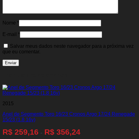
Nome
*
E-mail
*
Salvar meus dados neste navegador para a próxima vez
que eu comentar.
Produtos relacionados
2015
Anel de Segmento Toro 16/23 Cronos Argo 17/24 Renegade
15/23 (1.8 16v)
R$
259,16
R$
356,24
-