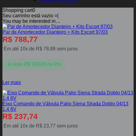
Shopping cart
0
Seu carrinho está vazio =(
You may be interested in…
Par de Amortecedor Dianteiro + Kits Escort 97/03
R$
788,77
Em até 10x de
R$
78,88
sem juros
À vista
R$
709,89
no Pix
Ler mais
Eixo Comando de Válvula Palio Siena Strada Doblo 04/13
1.4 8V
R$
237,74
Em até 10x de
R$
23,77
sem juros