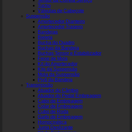
Tensor da Correia Serviço
Tucho
Válvulas de Cabeçote
Suspensão
Amortecedor Dianteiro
Amortecedor Traseiro
Bandejas
Bieleta
Bucha do Quadro
Buchas da Bandeja
Buchas Tensor e Estabilizador
Feixe de Mola
Kit do Amortecedor
Kits da Suspensão
Mola da Suspensão
Pivô da Bandeja
Transmissão
Atuador do Câmbio
Atuador do Pedal Embreagem
Cabo de Embreagem
Colar de Embreagem
Cubo de Roda
Garfo de Embreagem
Homocinética
Junta Deslizante