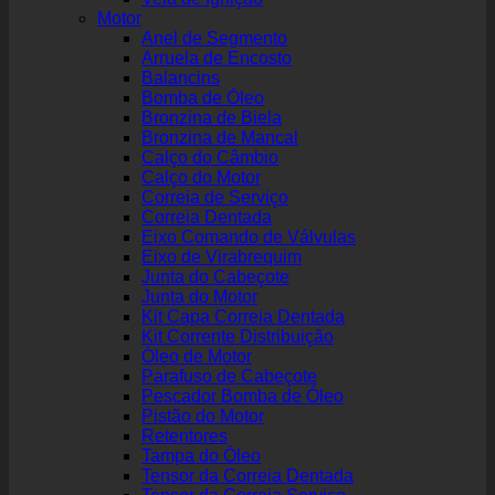
Motor
Anel de Segmento
Arruela de Encosto
Balancins
Bomba de Óleo
Bronzina de Biela
Bronzina de Mancal
Calço do Câmbio
Calço do Motor
Correia de Serviço
Correia Dentada
Eixo Comando de Válvulas
Eixo de Virabrequim
Junta do Cabeçote
Junta do Motor
Kit Capa Correia Dentada
Kit Corrente Distribuição
Óleo de Motor
Parafuso de Cabeçote
Pescador Bomba de Óleo
Pistão do Motor
Retentores
Tampa do Óleo
Tensor da Correia Dentada