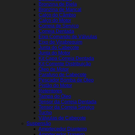
Bronzina de Biela
Bronzina de Mancal
Calço do Câmbio
Calço do Motor
Correia de Serviço
Correia Dentada
Eixo Comando de Válvulas
Eixo de Virabrequim
Junta do Cabeçote
Junta do Motor
Kit Capa Correia Dentada
Kit Corrente Distribuição
Óleo de Motor
Parafuso de Cabeçote
Pescador Bomba de Óleo
Pistão do Motor
Retentores
Tampa do Óleo
Tensor da Correia Dentada
Tensor da Correia Serviço
Tucho
Válvulas de Cabeçote
Suspensão
Amortecedor Dianteiro
Amortecedor Traseiro