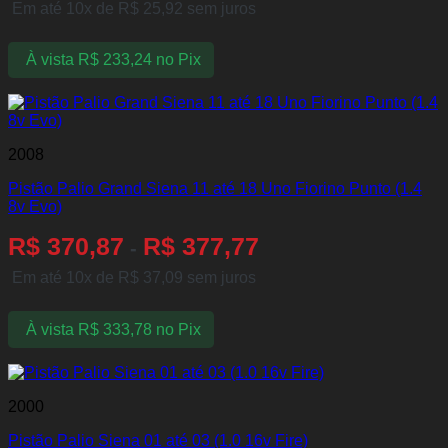
Em até 10x de
R$
25,92
sem juros
À vista
R$
233,24
no Pix
2008
Pistão Palio Grand Siena 11 até 18 Uno Fiorino Punto (1.4
8v Evo)
R$
370,87
R$
377,77
-
Em até 10x de
R$
37,09
sem juros
À vista
R$
333,78
no Pix
2000
Pistão Palio Siena 01 até 03 (1.0 16v Fire)