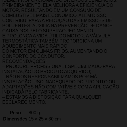
IDEAL, PROPORCIONANDO DIVERSOS BENEFÍCIOS.
PRIMEIRAMENTE, ELA MELHORA A EFICIÊNCIA DO
MOTOR, RESULTANDO EM UM CONSUMO DE
COMBUSTÍVEL MAIS ECONÔMICO. ALÉM DISSO,
CONTRIBUI PARA A REDUÇÃO DAS EMISSÕES DE
POLUENTES, AUXILIA NA PREVENÇÃO DE DANOS
CAUSADOS PELO SUPERAQUECIMENTO
E PROLONGA A VIDA ÚTIL DO MOTOR. A VÁLVULA
TERMOSTÁTICA TAMBÉM PROPORCIONA UM
AQUECIMENTO MAIS RÁPIDO
DO MOTOR EM CLIMAS FRIOS, AUMENTANDO O
CONFORTO DO CONDUTOR.
RECOMENDAÇÕES:
– PROCURE PROFISSIONAL ESPECIALIZADO PARA
INSTALAÇÃO DO PRODUTO ADQUIRIDO;
– NÃO NOS RESPONSABILIZAMOS POR MÁ
INSTALAÇÃO, USO INADEQUADO DO PRODUTO OU
ADAPTAÇÕES NÃO COMPATÍVEIS COM A APLICAÇÃO
INDICADA PELO FABRICANTE.
– ESTAMOS A DISPOSIÇÃO PARA QUALQUER
ESCLARECIMENTO.
Peso
800 g
Dimensões
15 × 25 × 30 cm