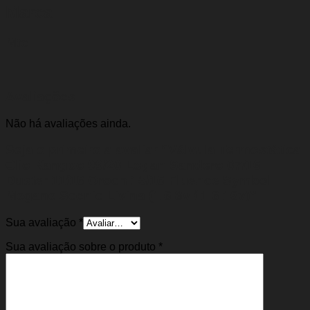
Marca
Mte
Avaliações
Não há avaliações ainda.
Seja o primeiro a avaliar “Válvula Termostática
Clio Kangoo 99/20 Logan Sandero 07/16
Duster 11/16 Oroch 15/16 Fluence Symbol
Megane Scenic Livina (1.6 8v / 1.6 16v)”
Sua avaliação
*
Sua avaliação sobre o produto
*