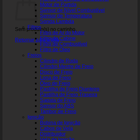
Motor de Partida
Sensor de Nível Combustível
Sensor de Temperatura
Sonda Lambda
Filtros
Sem produto(s) no carrinho.
Filtro de Ar do Motor
Filtro de Cabine
Retornar para a loja
Filtro de Combustível
Filtro de Óleo
Freios
Cilindro de Roda
Cilindro Mestre de Freio
Disco de Freio
Lona de Freio
Óleo de Freio
Pastilha de Freio Dianteiro
Pastilha de Freio Traseira
Sapata de Freio
Sensor do ABS
Tambor de Freio
Ignição
Bobina de Ignição
Cabos de Vela
Distribuidor
Vela de Ignição