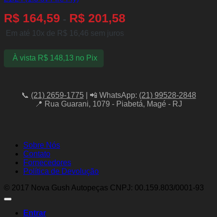
R$
164,59
R$
201,58
-
Em até 10x de
R$
16,46
sem juros
À vista
R$
148,13
no Pix
📞
(21) 2659-1775
| 📲 WhatsApp:
(21) 99528-2848
📍 Rua Guarani, 1079 - Piabetá, Magé - RJ
Sobre Nós
Contato
Fornecedores
Política de Devolução
© 2017 Nova Gush Autopeças CNPJ: 00.159.803/0001-93
Entrar