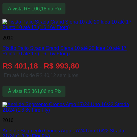
À vista
R$
106,18
no Pix
2010
Pistão Palio Strada Grand Siena 10 até 20 Idea 10 até 17
Punto 10 até 17 (1.6 16v Etorq)
R$
401,18
R$
993,80
-
Em até 10x de
R$
40,12
sem juros
À vista
R$
361,06
no Pix
2016
Anel de Segmento Cronos Argo 17/24 Uno 16/22 Strada
21/24 (1.3 8v Fire Fly)