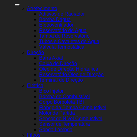
Arrefecimento
Aditivos de Radiador
Bomba Dágua
Eletroventilador
Reservatório de Água
Tampa do Reservatório
Tubos e Cavaletes de Água
Válvula Termostática
Direção
Barra Axial
Caixa de Direção
Óleo de Direção Hidráulica
Reservatório Óleo de Direção
Terminal de Direção
Elétrica
Bico Injetor
Bomba de Combustível
Corpo Borboleta TBI
Flange da Bomba Combustível
Motor de Partida
Sensor de Nível Combustível
Sensor de Temperatura
Sonda Lambda
Filtros