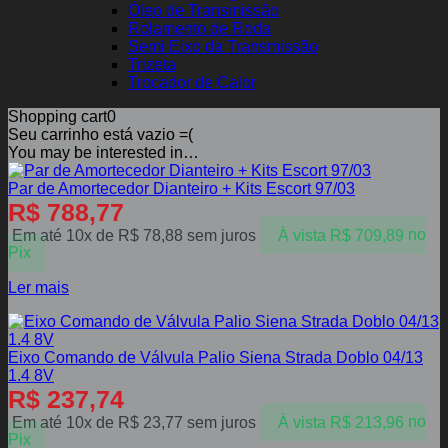
Óleo de Transmissão
Rolamento de Roda
Semi Eixo da Transmissão
Trizeta
Trocador de Calor
Shopping cart
0
Seu carrinho está vazio =(
You may be interested in…
Par de Amortecedor Dianteiro + Kits Escort 97/03
R$
788,77
Em até 10x de
R$
78,88
sem juros
À vista
R$
709,89
no
Pix
Ler mais
Eixo Comando de Válvula Palio Siena Strada Doblo 04/13
1.4 8V
R$
237,74
Em até 10x de
R$
23,77
sem juros
À vista
R$
213,96
no
Pix