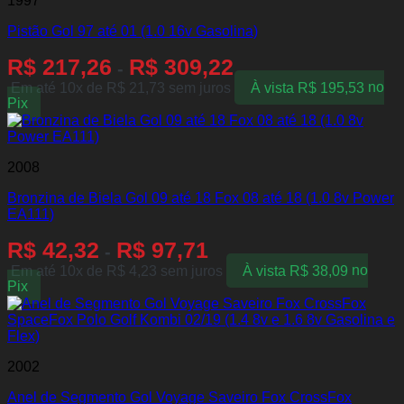
1997
Pistão Gol 97 até 01 (1.0 16v Gasolina)
R$
217,26
R$
309,22
-
Em até 10x de
R$
21,73
sem juros
À vista
R$
195,53
no
Pix
2008
Bronzina de Biela Gol 09 até 18 Fox 08 até 18 (1.0 8v Power
EA111)
R$
42,32
R$
97,71
-
Em até 10x de
R$
4,23
sem juros
À vista
R$
38,09
no
Pix
2002
Anel de Segmento Gol Voyage Saveiro Fox CrossFox