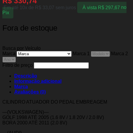
R$
330,74
Em até 10x de
R$
33,07
sem juros
À vista
R$
297,67
no
Pix
Fora de estoque
Busca por Veículo
Marca
Marca 1
Marca 2
Filtro de preço
Descrição
Informação adicional
Marca
Avaliações (0)
CILINDRO ATUADOR DO PEDAL EMBREAGEM
—(VOLKSWAGEN)—
GOLF 1998 ATÉ 2005 (1.6 8V / 1.8 20V / 2.0 8V)
BORA 2000 ATÉ 2011 (2.0 8V)
—(AUDI)—