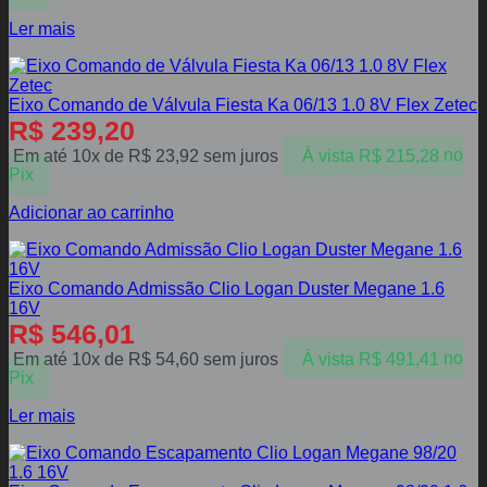
Ler mais
Eixo Comando de Válvula Fiesta Ka 06/13 1.0 8V Flex Zetec
R$
239,20
Em até 10x de
R$
23,92
sem juros
À vista
R$
215,28
no
Pix
Adicionar ao carrinho
Eixo Comando Admissão Clio Logan Duster Megane 1.6
16V
R$
546,01
Em até 10x de
R$
54,60
sem juros
À vista
R$
491,41
no
Pix
Ler mais