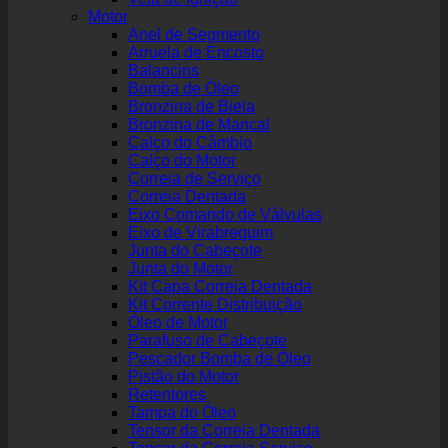
Motor
Anel de Segmento
Arruela de Encosto
Balancins
Bomba de Óleo
Bronzina de Biela
Bronzina de Mancal
Calço do Câmbio
Calço do Motor
Correia de Serviço
Correia Dentada
Eixo Comando de Válvulas
Eixo de Virabrequim
Junta do Cabeçote
Junta do Motor
Kit Capa Correia Dentada
Kit Corrente Distribuição
Óleo de Motor
Parafuso de Cabeçote
Pescador Bomba de Óleo
Pistão do Motor
Retentores
Tampa do Óleo
Tensor da Correia Dentada