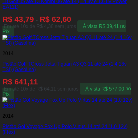
18 Golf 05 até 13 Kombi 06 até 14 (1.4 8v e 1.6 8v Power
EA111)
R$
43,79
R$
62,60
-
Em até 10x de
R$
4,38
sem juros
À vista
R$
39,41
no
Pix
2014
Pistão Golf TCross Jetta Tiguan A3 Q3 11 até 24 (1.4 16v
TSI) (Gasolina)
R$
641,11
Em até 10x de
R$
64,11
sem juros
À vista
R$
577,00
no
Pix
2014
Pistão Gol Voyage Fox Up Polo Virtus 14 até 24 (1.0 12v)
(Flex)