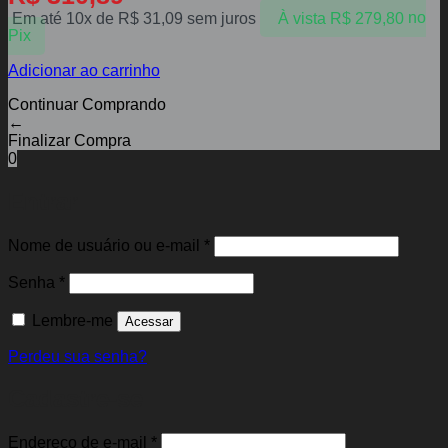
Em até 10x de
R$
31,09
sem juros
À vista
R$
279,80
no
Pix
Adicionar ao carrinho
Continuar Comprando
←
Finalizar Compra
0
Entrar
Obrigatório
Nome de usuário ou e-mail
*
Obrigatório
Senha
*
Lembre-me
Acessar
Perdeu sua senha?
Cadastre-se
Obrigatório
Endereço de e-mail
*