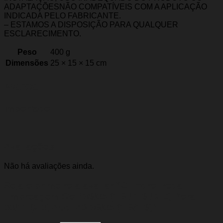
ADAPTAÇÕESNÃO COMPATÍVEIS COM A APLICAÇÃO
INDICADA PELO FABRICANTE.
– ESTAMOS A DISPOSIÇÃO PARA QUALQUER
ESCLARECIMENTO.
Peso
400 g
Dimensões
25 × 15 × 15 cm
Marca
Importado
Avaliações
Não há avaliações ainda.
Seja o primeiro a avaliar “Cilindro Pedal
Embreagem Golf 98/05 (1.6 / 1.8 / 2.0) Bora
00/11 (2.0) Audi A3 96/05 (1.6/1.8)”