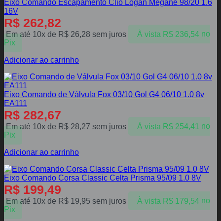
Eixo Comando Escapamento Clio Logan Megane 98/20 1.6
16V
R$
262,82
Em até 10x de
R$
26,28
sem juros
À vista
R$
236,54
no
Pix
Adicionar ao carrinho
Eixo Comando de Válvula Fox 03/10 Gol G4 06/10 1.0 8v
EA111
R$
282,67
Em até 10x de
R$
28,27
sem juros
À vista
R$
254,41
no
Pix
Adicionar ao carrinho
Eixo Comando Corsa Classic Celta Prisma 95/09 1.0 8V
R$
199,49
Em até 10x de
R$
19,95
sem juros
À vista
R$
179,54
no
Pix