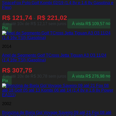
SpaceFox Polo Golf Kombi 02/19 (1.4 8v e 1.6 8v Gasolina e
Flex)
R$
121,74
R$
221,02
-
Em até 10x de
R$
12,17
sem juros
À vista
R$
109,57
no
Pix
2014
Anel de Segmento Golf TCross Jetta Tiguan A3 Q3 11/24
(1.4 16v TSI) (Gasolina)
R$
307,75
Em até 10x de
R$
30,78
sem juros
À vista
R$
276,98
no
Pix
2002
Bronzina de Biela Gol Voyage Saveiro 09 até 21 Fox 08 até