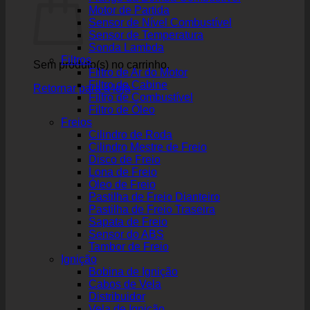
Motor de Partida
Sensor de Nível Combustível
Sensor de Temperatura
Sonda Lambda
Filtros
Sem produto(s) no carrinho.
Filtro de Ar do Motor
Filtro de Cabine
Retornar para a loja
Filtro de Combustível
Filtro de Óleo
Freios
Cilindro de Roda
Cilindro Mestre de Freio
Disco de Freio
Lona de Freio
Óleo de Freio
Pastilha de Freio Dianteiro
Pastilha de Freio Traseira
Sapata de Freio
Sensor do ABS
Tambor de Freio
Ignição
Bobina de Ignição
Cabos de Vela
Distribuidor
Vela de Ignição