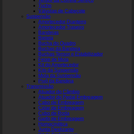
Tensor da Correia Serviço
Tucho
Válvulas de Cabeçote
Suspensão
Amortecedor Dianteiro
Amortecedor Traseiro
Bandejas
Bieleta
Bucha do Quadro
Buchas da Bandeja
Buchas Tensor e Estabilizador
Feixe de Mola
Kit do Amortecedor
Kits da Suspensão
Mola da Suspensão
Pivô da Bandeja
Transmissão
Atuador do Câmbio
Atuador do Pedal Embreagem
Cabo de Embreagem
Colar de Embreagem
Cubo de Roda
Garfo de Embreagem
Homocinética
Junta Deslizante