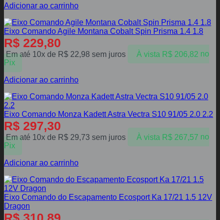
Adicionar ao carrinho
Eixo Comando Agile Montana Cobalt Spin Prisma 1.4 1.8
R$
229,80
Em até 10x de
R$
22,98
sem juros
À vista
R$
206,82
no
Pix
Adicionar ao carrinho
Eixo Comando Monza Kadett Astra Vectra S10 91/05 2.0 2.2
R$
297,30
Em até 10x de
R$
29,73
sem juros
À vista
R$
267,57
no
Pix
Adicionar ao carrinho
Eixo Comando do Escapamento Ecosport Ka 17/21 1.5 12V
Dragon
R$
310,89