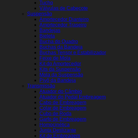
Tucho
Válvulas de Cabeçote
Suspensão
Amortecedor Dianteiro
Amortecedor Traseiro
Bandejas
Bieleta
Bucha do Quadro
Buchas da Bandeja
Buchas Tensor e Estabilizador
Feixe de Mola
Kit do Amortecedor
Kits da Suspensão
Mola da Suspensão
Pivô da Bandeja
Transmissão
Atuador do Câmbio
Atuador do Pedal Embreagem
Cabo de Embreagem
Colar de Embreagem
Cubo de Roda
Garfo de Embreagem
Homocinética
Junta Deslizante
Kit de Embreagem