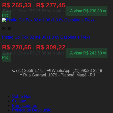
R$
265,33
R$
277,45
-
Em até 10x de
R$
26,53
sem juros
À vista
R$
238,80
no
Pix
2002
Pistão Gol Fox 02 até 06 (1.0 8v Gasolina e Flex)
R$
270,55
R$
309,22
-
Em até 10x de
R$
27,06
sem juros
À vista
R$
243,50
no
Pix
📞
(21) 2659-1775
| 📲 WhatsApp:
(21) 99528-2848
📍 Rua Guarani, 1079 - Piabetá, Magé - RJ
Sobre Nós
Contato
Fornecedores
Política de Devolução