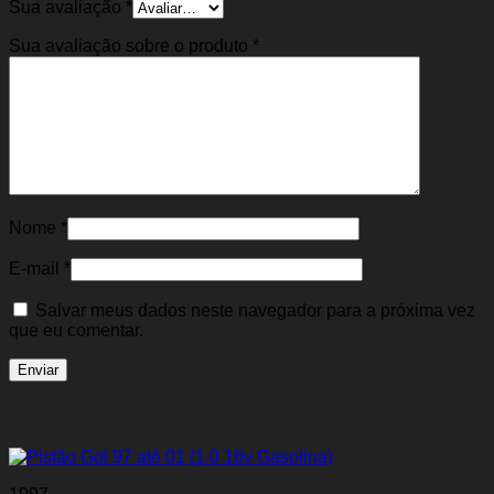
Sua avaliação
*
Sua avaliação sobre o produto
*
Nome
*
E-mail
*
Salvar meus dados neste navegador para a próxima vez
que eu comentar.
Produtos relacionados