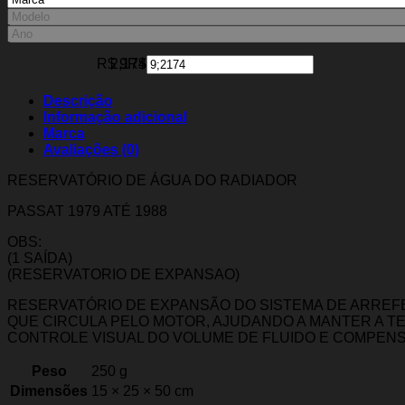
R$ 9
2,174
R$ 2,174
1,633
1,092
550
9
Descrição
Informação adicional
Marca
Avaliações (0)
RESERVATÓRIO DE ÁGUA DO RADIADOR
PASSAT 1979 ATÉ 1988
OBS:
(1 SAÍDA)
(RESERVATORIO DE EXPANSAO)
RESERVATÓRIO DE EXPANSÃO DO SISTEMA DE ARREFE
QUE CIRCULA PELO MOTOR, AJUDANDO A MANTER A TE
CONTROLE VISUAL DO VOLUME DE FLUIDO E COMPEN
Peso
250 g
Dimensões
15 × 25 × 50 cm