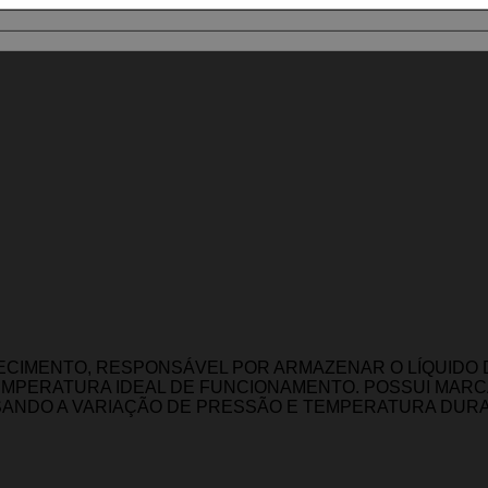
CIMENTO, RESPONSÁVEL POR ARMAZENAR O LÍQUIDO D
MPERATURA IDEAL DE FUNCIONAMENTO. POSSUI MARCA
SANDO A VARIAÇÃO DE PRESSÃO E TEMPERATURA DUR