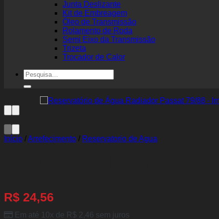
Junta Deslizante
Kit de Embreagem
Óleo de Transmissão
Rolamento de Roda
Semi Eixo da Transmissão
Trizeta
Trocador de Calor
Pesquisar
por:
Início
/
Arrefecimento
/
Reservatorio de Agua
Reservatório de Água Radia
R$
24,56
Em até 10x de
R$
2,46
sem juros