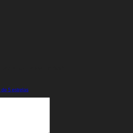
a Radiador Passat 79/88”
 de 5 estrelas