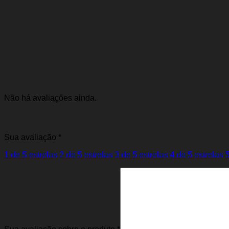
Marca
Gonel
Avaliações
Não há avaliações ainda.
Seja o primeiro a avaliar “Reservatório de Águ
Sua avaliação
*
1 de 5 estrelas
2 de 5 estrelas
3 de 5 estrelas
4 de 5 estrelas
5