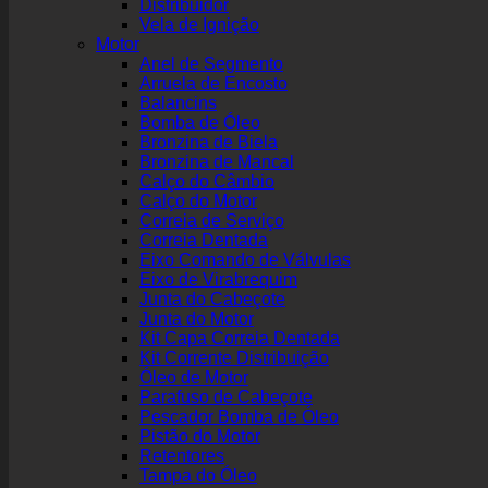
Distribuidor
Vela de Ignição
Motor
Anel de Segmento
Arruela de Encosto
Balancins
Bomba de Óleo
Bronzina de Biela
Bronzina de Mancal
Calço do Câmbio
Calço do Motor
Correia de Serviço
Correia Dentada
Eixo Comando de Válvulas
Eixo de Virabrequim
Junta do Cabeçote
Junta do Motor
Kit Capa Correia Dentada
Kit Corrente Distribuição
Óleo de Motor
Parafuso de Cabeçote
Pescador Bomba de Óleo
Pistão do Motor
Retentores
Tampa do Óleo