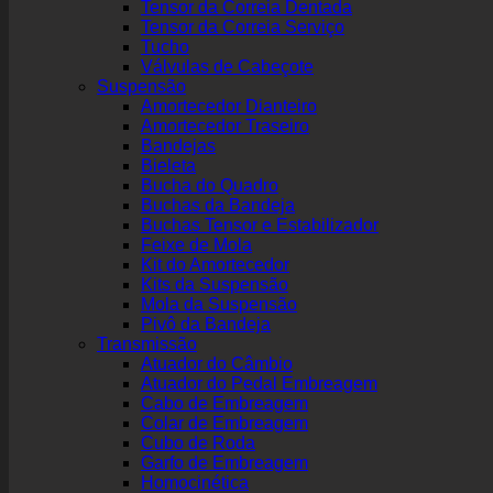
Tensor da Correia Dentada
Tensor da Correia Serviço
Tucho
Válvulas de Cabeçote
Suspensão
Amortecedor Dianteiro
Amortecedor Traseiro
Bandejas
Bieleta
Bucha do Quadro
Buchas da Bandeja
Buchas Tensor e Estabilizador
Feixe de Mola
Kit do Amortecedor
Kits da Suspensão
Mola da Suspensão
Pivô da Bandeja
Transmissão
Atuador do Câmbio
Atuador do Pedal Embreagem
Cabo de Embreagem
Colar de Embreagem
Cubo de Roda
Garfo de Embreagem
Homocinética