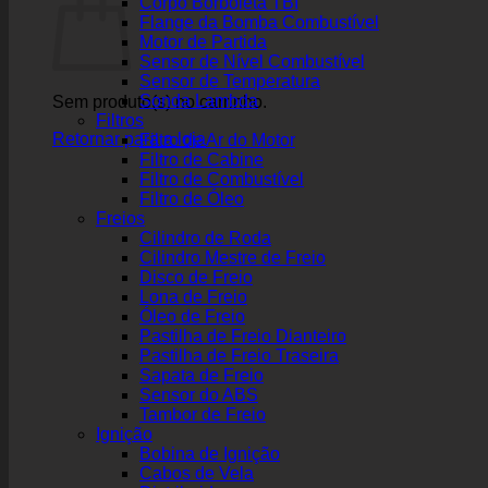
Corpo Borboleta TBI
Flange da Bomba Combustível
Motor de Partida
Sensor de Nível Combustível
Sensor de Temperatura
Sonda Lambda
Sem produto(s) no carrinho.
Filtros
Retornar para a loja
Filtro de Ar do Motor
Filtro de Cabine
Filtro de Combustível
Filtro de Óleo
Freios
Cilindro de Roda
Cilindro Mestre de Freio
Disco de Freio
Lona de Freio
Óleo de Freio
Pastilha de Freio Dianteiro
Pastilha de Freio Traseira
Sapata de Freio
Sensor do ABS
Tambor de Freio
Ignição
Bobina de Ignição
Cabos de Vela