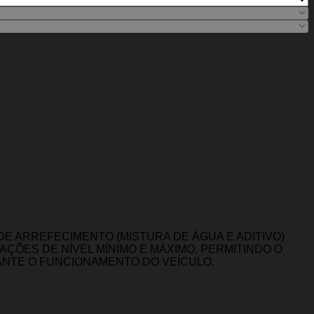
E ARREFECIMENTO (MISTURA DE ÁGUA E ADITIVO)
ÇÕES DE NÍVEL MÍNIMO E MÁXIMO, PERMITINDO O
ANTE O FUNCIONAMENTO DO VEÍCULO.