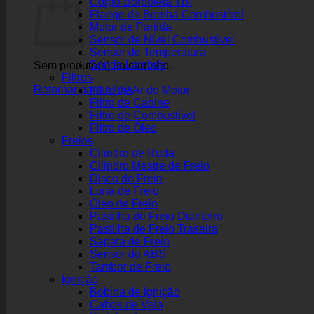
Corpo Borboleta TBI
Flange da Bomba Combustível
Motor de Partida
Sensor de Nível Combustível
Sensor de Temperatura
Sonda Lambda
Sem produto(s) no carrinho.
Filtros
Retornar para a loja
Filtro de Ar do Motor
Filtro de Cabine
Filtro de Combustível
Filtro de Óleo
Freios
Cilindro de Roda
Cilindro Mestre de Freio
Disco de Freio
Lona de Freio
Óleo de Freio
Pastilha de Freio Dianteiro
Pastilha de Freio Traseira
Sapata de Freio
Sensor do ABS
Tambor de Freio
Ignição
Bobina de Ignição
Cabos de Vela