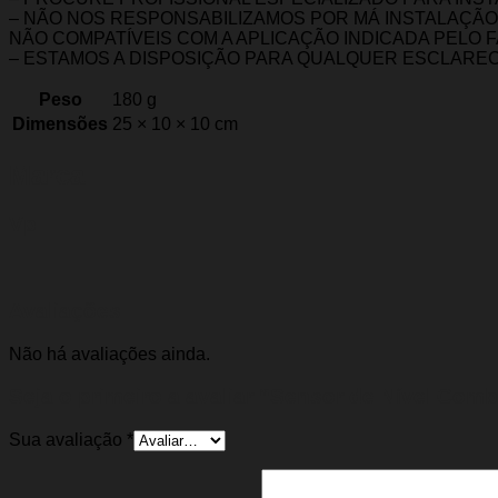
– NÃO NOS RESPONSABILIZAMOS POR MÁ INSTALAÇÃ
NÃO COMPATÍVEIS COM A APLICAÇÃO INDICADA PELO 
– ESTAMOS A DISPOSIÇÃO PARA QUALQUER ESCLARE
Peso
180 g
Dimensões
25 × 10 × 10 cm
Marca
Vp
Avaliações
Não há avaliações ainda.
Seja o primeiro a avaliar “Sensor de Nível Comb
Sua avaliação
*