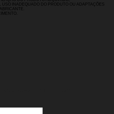
O, USO INADEQUADO DO PRODUTO OU ADAPTAÇÕES
FABRICANTE.
CIMENTO.
ustível Kombi 06/08 (1.4 Flex)”