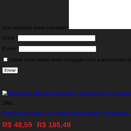
Sua avaliação sobre o produto
*
Nome
*
E-mail
*
Salvar meus dados neste navegador para a próxima vez q
Produtos relacionados
1981
Bronzina de Mancal Gol Voyage Parati Saveiro Fox Santana Golf
R$
48,59
R$
185,49
-