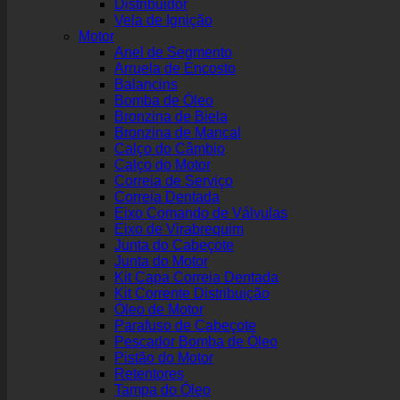
Distribuidor
Vela de Ignição
Motor
Anel de Segmento
Arruela de Encosto
Balancins
Bomba de Óleo
Bronzina de Biela
Bronzina de Mancal
Calço do Câmbio
Calço do Motor
Correia de Serviço
Correia Dentada
Eixo Comando de Válvulas
Eixo de Virabrequim
Junta do Cabeçote
Junta do Motor
Kit Capa Correia Dentada
Kit Corrente Distribuição
Óleo de Motor
Parafuso de Cabeçote
Pescador Bomba de Óleo
Pistão do Motor
Retentores
Tampa do Óleo