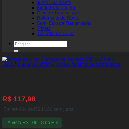
Junta Deslizante
Kit de Embreagem
Óleo de Transmissão
Rolamento de Roda
Semi Eixo da Transmissão
Trizeta
Trocador de Calor
Pesquisar
por:
Início
/
Ignição e Elétrica
/
Sensor de Nível de Combustível
Sensor de Nível Combustível
R$
117,98
Em até 10x de
R$
11,80
sem juros
À vista
R$
106,18
no Pix