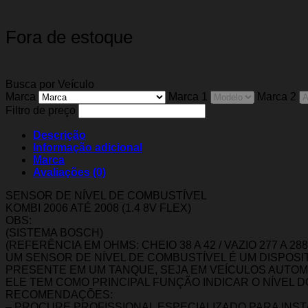
Fora de estoque
Busca por Veículo
Marca
Marca 1
Marca 2
Filtro de preço
Descrição
Informação adicional
Marca
Avaliações (0)
SENSOR DE NÍVEL DE COMBUSTÍVEL
KOMBI 2006 ATÉ 2008 (1.4 8V FLEX)
OBS:
(SISTEMA BOSCH)
(REFERÊNCIA EM OHMS: CHEIO 38 A 42 / VAZIO 277 A 288
UM SENSOR DE NÍVEL DE COMBUSTÍVEL É UM DISPOSI
PRESENTE EM UM TANQUE, SEJA EM VEÍCULOS AUTOM
ELE TEM COMO PRINCIPAL FUNÇÃO INDICAR O NÍVEL 
RECOMENDAÇÕES:
– PROCURE PROFISSIONAL ESPECIALIZADO PARA INS