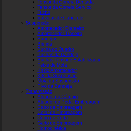
Tensor da Correia Dentada
Tensor da Correia Serviço
Tucho
Válvulas de Cabeçote
Suspensão
Amortecedor Dianteiro
Amortecedor Traseiro
Bandejas
Bieleta
Bucha do Quadro
Buchas da Bandeja
Buchas Tensor e Estabilizador
Feixe de Mola
Kit do Amortecedor
Kits da Suspensão
Mola da Suspensão
Pivô da Bandeja
Transmissão
Atuador do Câmbio
Atuador do Pedal Embreagem
Cabo de Embreagem
Colar de Embreagem
Cubo de Roda
Garfo de Embreagem
Homocinética