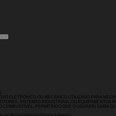
)
TIVO ELETRÔNICO OU MECÂNICO UTILIZADO PARA MEDI
OTORES, SISTEMAS INDUSTRIAIS, OU EQUIPAMENTOS M
DO COMBUSTÍVEL, PERMITINDO QUE O USUÁRIO SAIBA 
TALAÇÃO DO PRODUTO ADQUIRIDO;