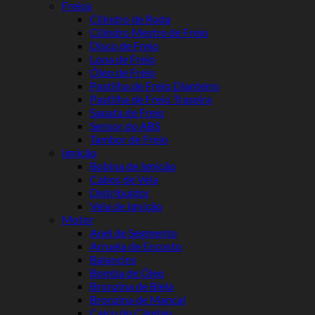
Freios
Cilindro de Roda
Cilindro Mestre de Freio
Disco de Freio
Lona de Freio
Óleo de Freio
Pastilha de Freio Dianteiro
Pastilha de Freio Traseira
Sapata de Freio
Sensor do ABS
Tambor de Freio
Ignição
Bobina de Ignição
Cabos de Vela
Distribuidor
Vela de Ignição
Motor
Anel de Segmento
Arruela de Encosto
Balancins
Bomba de Óleo
Bronzina de Biela
Bronzina de Mancal
Calço do Câmbio