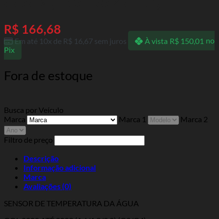
00/09 (1.6/1.8/2.0 AP)
R$
166,68
Em até 10x de
R$
16,67
sem juros
À vista
R$
150,01
no
Pix
Fora de estoque
Busca por Veículo
Marca
Marca 1
Marca 2
Filtro de preço
Descrição
Informação adicional
Marca
Avaliações (0)
SENSOR DE TEMPERATURA DA ÁGUA