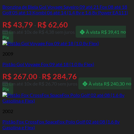
Bronzina de Biela Gol Voyage Saveiro 09 até 21 Fox 08 até 18
Golf 05 até 13 Kombi 06 até 14 (1.4 8v e 1.6 8v Power EA111)
R$
43,79
R$
62,60
-
Em até 10x de
R$
4,38
sem juros
À vista
R$
39,41
no
Pix
2009
Pistão Gol Voyage Fox 09 até 18 (1.0 8v Flex)
R$
267,00
R$
284,76
-
Em até 10x de
R$
26,70
sem juros
À vista
R$
240,30
no
Pix
2002
Pistão Fox CrossFox SpaceFox Polo Golf 02 até 08 (1.6 8v
Gasolina e Flex)