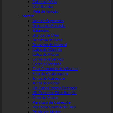
Cabos de Vela
Distribuidor
Vela de Ignição
Motor
Anel de Segmento
Arruela de Encosto
Balancins
Bomba de Óleo
Bronzina de Biela
Bronzina de Mancal
Calço do Câmbio
Calço do Motor
Correia de Serviço
Correia Dentada
Eixo Comando de Válvulas
Eixo de Virabrequim
Junta do Cabeçote
Junta do Motor
Kit Capa Correia Dentada
Kit Corrente Distribuição
Óleo de Motor
Parafuso de Cabeçote
Pescador Bomba de Óleo
Pistão do Motor