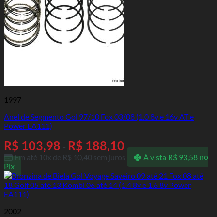
1997
Anel de Segmento Gol 97/10 Fox 03/08 (1.0 8v e 16v AT e
Power EA111)
R$
103,98
R$
188,10
-
Em até 10x de
R$
10,40
sem juros
À vista
R$
93,58
no
Pix
2002