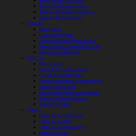
Tampa do Reservatório
Tubos e Cavaletes de Água
Válvula Termostática
Direção
Barra Axial
Caixa de Direção
Óleo de Direção Hidráulica
Reservatório Óleo de Direção
Terminal de Direção
Elétrica
Bico Injetor
Bomba de Combustível
Corpo Borboleta TBI
Flange da Bomba Combustível
Motor de Partida
Sensor de Nível Combustível
Sensor de Temperatura
Sonda Lambda
Filtros
Filtro de Ar do Motor
Filtro de Cabine
Filtro de Combustível
Filtro de Óleo