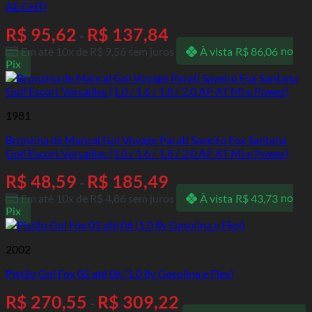
AE CHT)
R$
95,62
R$
137,84
-
Em até 10x de
R$
9,56
sem juros
À vista
R$
86,06
no
Pix
1981
Bronzina de Mancal Gol Voyage Parati Saveiro Fox Santana
Golf Escort Versailles (1.0 / 1.6 / 1.8 / 2.0 AP AT MI e Power)
R$
48,59
R$
185,49
-
Em até 10x de
R$
4,86
sem juros
À vista
R$
43,73
no
Pix
2002
Pistão Gol Fox 02 até 06 (1.0 8v Gasolina e Flex)
R$
270,55
R$
309,22
-