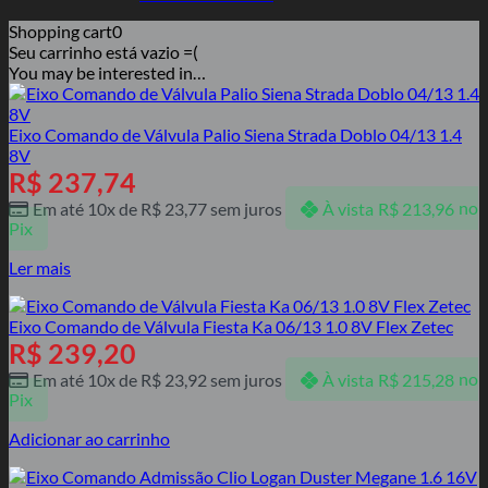
Shopping cart
0
Seu carrinho está vazio =(
You may be interested in…
Eixo Comando de Válvula Palio Siena Strada Doblo 04/13 1.4
8V
R$
237,74
Em até 10x de
R$
23,77
sem juros
À vista
R$
213,96
no
Pix
Ler mais
Eixo Comando de Válvula Fiesta Ka 06/13 1.0 8V Flex Zetec
R$
239,20
Em até 10x de
R$
23,92
sem juros
À vista
R$
215,28
no
Pix
Adicionar ao carrinho