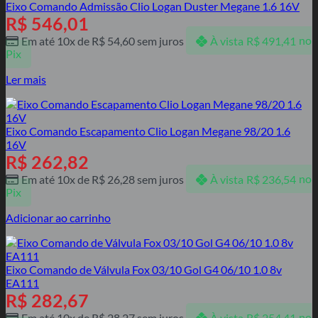
Eixo Comando Admissão Clio Logan Duster Megane 1.6 16V
R$
546,01
Em até 10x de
R$
54,60
sem juros
À vista
R$
491,41
no
Pix
Ler mais
Eixo Comando Escapamento Clio Logan Megane 98/20 1.6
16V
R$
262,82
Em até 10x de
R$
26,28
sem juros
À vista
R$
236,54
no
Pix
Adicionar ao carrinho
Eixo Comando de Válvula Fox 03/10 Gol G4 06/10 1.0 8v
EA111
R$
282,67
Em até 10x de
R$
28,27
sem juros
À vista
R$
254,41
no