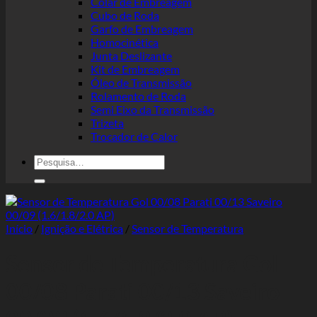
Colar de Embreagem
Cubo de Roda
Garfo de Embreagem
Homocinética
Junta Deslizante
Kit de Embreagem
Óleo de Transmissão
Rolamento de Roda
Semi Eixo da Transmissão
Trizeta
Trocador de Calor
Pesquisar
por:
Início
/
Ignição e Elétrica
/
Sensor de Temperatura
Sensor de Temperatura Gol
00/08 Parati 00/13 Saveiro