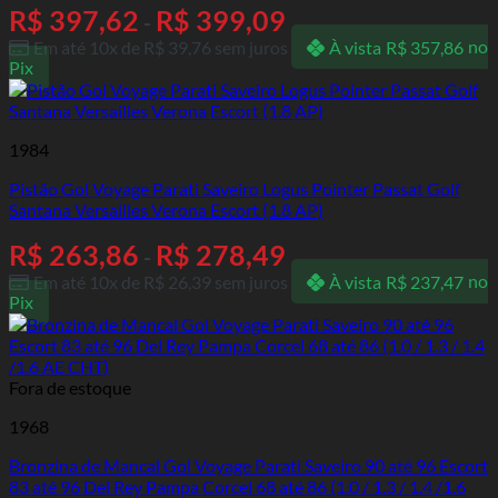
R$
397,62
R$
399,09
-
Em até 10x de
R$
39,76
sem juros
À vista
R$
357,86
no
Pix
1984
Pistão Gol Voyage Parati Saveiro Logus Pointer Passat Golf
Santana Versailles Verona Escort (1.8 AP)
R$
263,86
R$
278,49
-
Em até 10x de
R$
26,39
sem juros
À vista
R$
237,47
no
Pix
Fora de estoque
1968
Bronzina de Mancal Gol Voyage Parati Saveiro 90 até 96 Escort
83 até 96 Del Rey Pampa Corcel 68 até 86 (1.0 / 1.3 / 1.4 /1.6