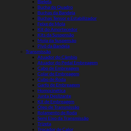
Bieleta
Bucha do Quadro
Buchas da Bandeja
Buchas Tensor e Estabilizador
Feixe de Mola
Kit do Amortecedor
Kits da Suspensão
Mola da Suspensão
Pivô da Bandeja
Transmissão
Atuador do Câmbio
Atuador do Pedal Embreagem
Cabo de Embreagem
Colar de Embreagem
Cubo de Roda
Garfo de Embreagem
Homocinética
Junta Deslizante
Kit de Embreagem
Óleo de Transmissão
Rolamento de Roda
Semi Eixo da Transmissão
Trizeta
Trocador de Calor