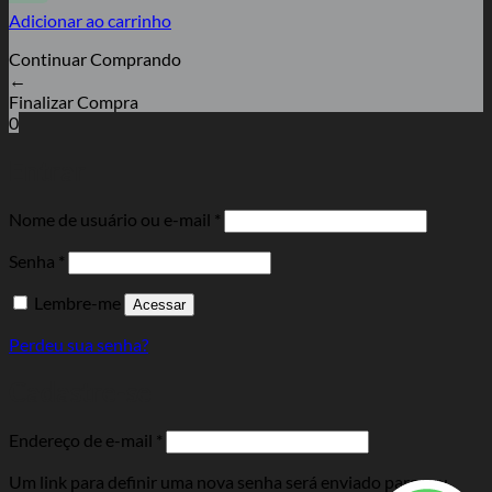
Adicionar ao carrinho
Continuar Comprando
←
Finalizar Compra
0
Entrar
Obrigatório
Nome de usuário ou e-mail
*
Obrigatório
Senha
*
Lembre-me
Acessar
Perdeu sua senha?
Cadastre-se
Obrigatório
Endereço de e-mail
*
Um link para definir uma nova senha será enviado para seu