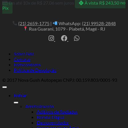
Em até 10x de
R$
27,06
sem juros
À vista
R$
243,50
no
Pix
(21) 2659-1775
|
WhatsApp:
(21) 99528-2848
Rua Guarani, 1079 - Piabetá, Magé - RJ
Sobre Nós
Contato
Fornecedores
Política de Devolução
© 2017 Nova Gush Autopeças CNPJ: 00.159.803/0001-93
Entrar
Arrefecimento
Aditivos de Radiador
Bomba Dágua
Eletroventilador
Reservatório de Água