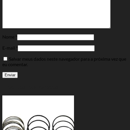
Nome
*
E-mail
*
Salvar meus dados neste navegador para a próxima vez que
eu comentar.
Produtos relacionados