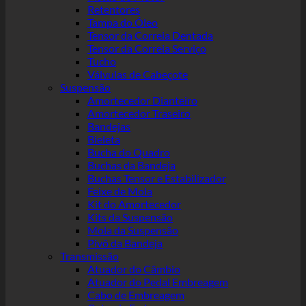
Retentores
Tampa do Óleo
Tensor da Correia Dentada
Tensor da Correia Serviço
Tucho
Válvulas de Cabeçote
Suspensão
Amortecedor Dianteiro
Amortecedor Traseiro
Bandejas
Bieleta
Bucha do Quadro
Buchas da Bandeja
Buchas Tensor e Estabilizador
Feixe de Mola
Kit do Amortecedor
Kits da Suspensão
Mola da Suspensão
Pivô da Bandeja
Transmissão
Atuador do Câmbio
Atuador do Pedal Embreagem
Cabo de Embreagem