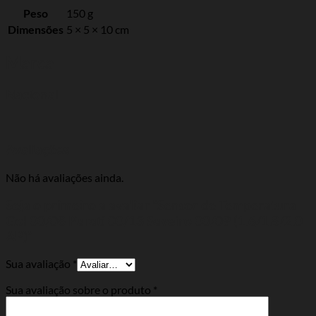
Peso
150 g
Dimensões
5 × 5 × 10 cm
Marca
Nacional
Avaliações
Não há avaliações ainda.
Seja o primeiro a avaliar “Sensor de Temperatura
Gol 00/08 Parati 00/13 Saveiro 00/09 (1.6/1.8/2.0
AP)”
Sua avaliação
*
Sua avaliação sobre o produto
*