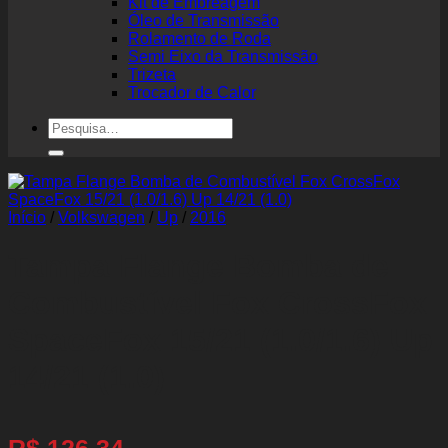
Kit de Embreagem
Óleo de Transmissão
Rolamento de Roda
Semi Eixo da Transmissão
Trizeta
Trocador de Calor
Pesquisar
por:
Início
/
Volkswagen
/
Up
/
2016
Tampa Flange Bomba de
Combustível Fox CrossFox
SpaceFox 15/21 (1.0/1.6) Up
14/21 (1.0)
R$
126,34