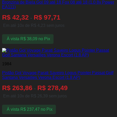
Bronzina de Biela Gol 09 até 18 Fox 08 até 18 (1.0 8v Power
EA111)
R$
42,32
R$
97,71
-
Em até 10x de
R$
4,23
sem juros
À vista
R$
38,09
no Pix
1984
Pistão Gol Voyage Parati Saveiro Logus Pointer Passat Golf
Santana Versailles Verona Escort (1.8 AP)
R$
263,86
R$
278,49
-
Em até 10x de
R$
26,39
sem juros
À vista
R$
237,47
no Pix