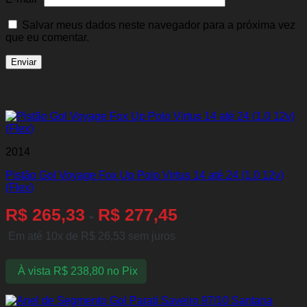
Salvar meus dados neste navegador para a próxima vez
que eu comentar.
Produtos relacionados
2014
Pistão Gol Voyage Fox Up Polo Virtus 14 até 24 (1.0 12v)
(Flex)
R$
265,33
R$
277,45
-
Em até 10x de
R$
26,53
sem juros
À vista
R$
238,80
no Pix