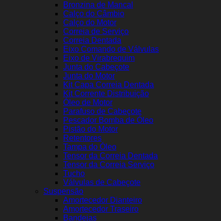
Bronzina de Mancal
Calço do Câmbio
Calço do Motor
Correia de Serviço
Correia Dentada
Eixo Comando de Válvulas
Eixo de Virabrequim
Junta do Cabeçote
Junta do Motor
Kit Capa Correia Dentada
Kit Corrente Distribuição
Óleo de Motor
Parafuso de Cabeçote
Pescador Bomba de Óleo
Pistão do Motor
Retentores
Tampa do Óleo
Tensor da Correia Dentada
Tensor da Correia Serviço
Tucho
Válvulas de Cabeçote
Suspensão
Amortecedor Dianteiro
Amortecedor Traseiro
Bandejas