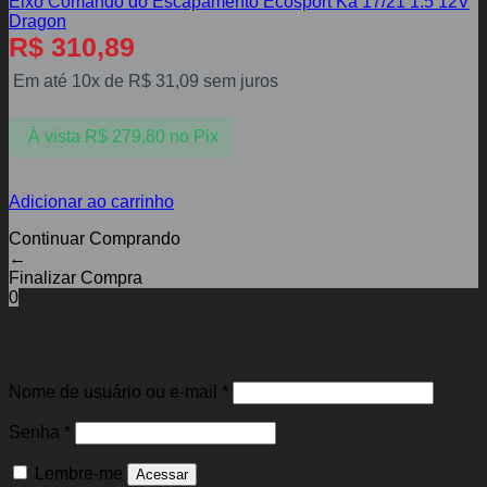
Eixo Comando do Escapamento Ecosport Ka 17/21 1.5 12V
Dragon
R$
310,89
Em até 10x de
R$
31,09
sem juros
À vista
R$
279,80
no Pix
Adicionar ao carrinho
Continuar Comprando
←
Finalizar Compra
0
Entrar
Obrigatório
Nome de usuário ou e-mail
*
Obrigatório
Senha
*
Lembre-me
Acessar