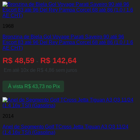
1968
Bronzina de Biela Gol Voyage Parati Saveiro 90 até 96
Escort 83 até 96 Del Rey Pampa Corcel 68 até 86 (1.0 / 1.6
AE CHT)
R$
48,59
R$
142,64
-
Em até 10x de
R$
4,86
sem juros
À vista
R$
43,73
no Pix
2014
Anel de Segmento Golf TCross Jetta Tiguan A3 Q3 11/24
(1.4 16v TSI) (Gasolina)