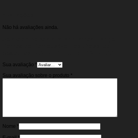
Avaliações
Não há avaliações ainda.
Seja o primeiro a avaliar “Tampa Flange
Bomba de Combustível Fox CrossFox
SpaceFox 15/21 (1.0/1.6) Up 14/21 (1.0)”
Sua avaliação
*
Sua avaliação sobre o produto
*
Nome
*
E-mail
*