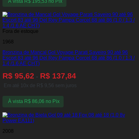
À vista
R$
195,53
no Pix
Fora de estoque
1968
Bronzina de Mancal Gol Voyage Parati Saveiro 90 até 96
Escort 83 até 96 Del Rey Pampa Corcel 68 até 86 (1.0 / 1.3 /
1.4 /1.6 AE CHT)
R$
95,62
R$
137,84
-
Em até 10x de
R$
9,56
sem juros
À vista
R$
86,06
no Pix
2008