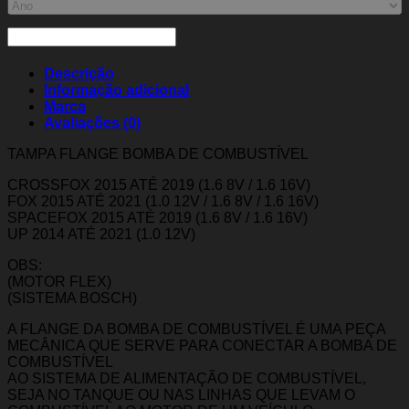
Descrição
Informação adicional
Marca
Avaliações (0)
TAMPA FLANGE BOMBA DE COMBUSTÍVEL
CROSSFOX 2015 ATÉ 2019 (1.6 8V / 1.6 16V)
FOX 2015 ATÉ 2021 (1.0 12V / 1.6 8V / 1.6 16V)
SPACEFOX 2015 ATÉ 2019 (1.6 8V / 1.6 16V)
UP 2014 ATÉ 2021 (1.0 12V)
OBS:
(MOTOR FLEX)
(SISTEMA BOSCH)
A FLANGE DA BOMBA DE COMBUSTÍVEL É UMA PEÇA
MECÂNICA QUE SERVE PARA CONECTAR A BOMBA DE
COMBUSTÍVEL
AO SISTEMA DE ALIMENTAÇÃO DE COMBUSTÍVEL,
SEJA NO TANQUE OU NAS LINHAS QUE LEVAM O