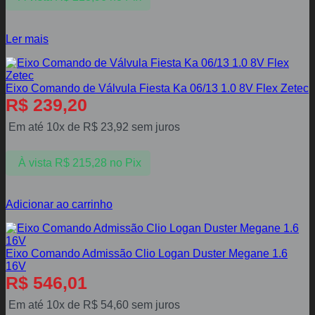
Ler mais
Eixo Comando de Válvula Fiesta Ka 06/13 1.0 8V Flex Zetec
R$
239,20
Em até 10x de
R$
23,92
sem juros
À vista
R$
215,28
no Pix
Adicionar ao carrinho
Eixo Comando Admissão Clio Logan Duster Megane 1.6
16V
R$
546,01
Em até 10x de
R$
54,60
sem juros