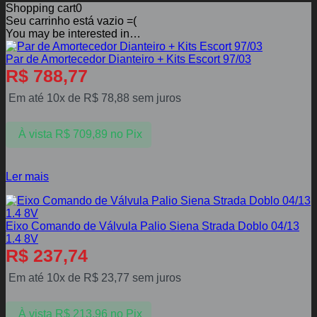
Shopping cart
0
Seu carrinho está vazio =(
You may be interested in…
Par de Amortecedor Dianteiro + Kits Escort 97/03
R$
788,77
Em até 10x de
R$
78,88
sem juros
À vista
R$
709,89
no Pix
Ler mais
Eixo Comando de Válvula Palio Siena Strada Doblo 04/13
1.4 8V
R$
237,74
Em até 10x de
R$
23,77
sem juros
À vista
R$
213,96
no Pix