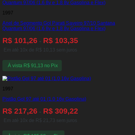
1997
Anel de Segmento Gol Parati Saveiro 97/10 Santana
Quantum 97/06 (1.6 8v e 1.8 8v Gasolina e Flex)
R$
101,26
R$
103,35
-
Em até 10x de
R$
10,13
sem juros
À vista
R$
91,13
no Pix
1997
Pistão Gol 97 até 01 (1.0 16v Gasolina)
R$
217,26
R$
309,22
-
Em até 10x de
R$
21,73
sem juros