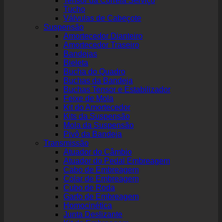
Tensor da Correia Serviço
Tucho
Válvulas de Cabeçote
Suspensão
Amortecedor Dianteiro
Amortecedor Traseiro
Bandejas
Bieleta
Bucha do Quadro
Buchas da Bandeja
Buchas Tensor e Estabilizador
Feixe de Mola
Kit do Amortecedor
Kits da Suspensão
Mola da Suspensão
Pivô da Bandeja
Transmissão
Atuador do Câmbio
Atuador do Pedal Embreagem
Cabo de Embreagem
Colar de Embreagem
Cubo de Roda
Garfo de Embreagem
Homocinética
Junta Deslizante