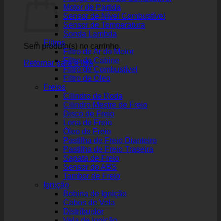
Motor de Partida
Sensor de Nível Combustível
Sensor de Temperatura
Sonda Lambda
Filtros
Sem produto(s) no carrinho.
Filtro de Ar do Motor
Filtro de Cabine
Retornar para a loja
Filtro de Combustível
Filtro de Óleo
Freios
Cilindro de Roda
Cilindro Mestre de Freio
Disco de Freio
Lona de Freio
Óleo de Freio
Pastilha de Freio Dianteiro
Pastilha de Freio Traseira
Sapata de Freio
Sensor do ABS
Tambor de Freio
Ignição
Bobina de Ignição
Cabos de Vela
Distribuidor
Vela de Ignição