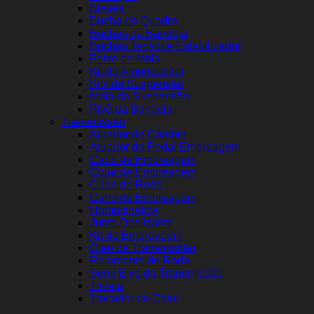
Bieleta
Bucha do Quadro
Buchas da Bandeja
Buchas Tensor e Estabilizador
Feixe de Mola
Kit do Amortecedor
Kits da Suspensão
Mola da Suspensão
Pivô da Bandeja
Transmissão
Atuador do Câmbio
Atuador do Pedal Embreagem
Cabo de Embreagem
Colar de Embreagem
Cubo de Roda
Garfo de Embreagem
Homocinética
Junta Deslizante
Kit de Embreagem
Óleo de Transmissão
Rolamento de Roda
Semi Eixo da Transmissão
Trizeta
Trocador de Calor