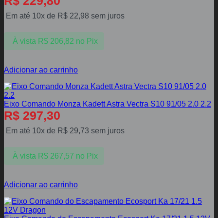
R$
229,80
Em até 10x de
R$
22,98
sem juros
À vista
R$
206,82
no Pix
Adicionar ao carrinho
Eixo Comando Monza Kadett Astra Vectra S10 91/05 2.0 2.2
R$
297,30
Em até 10x de
R$
29,73
sem juros
À vista
R$
267,57
no Pix
Adicionar ao carrinho