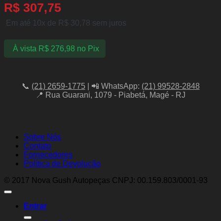
R$
307,75
Em até 10x de
R$
30,78
sem juros
À vista
R$
276,98
no Pix
📞
(21) 2659-1775
| 📲 WhatsApp:
(21) 99528-2848
📍 Rua Guarani, 1079 - Piabetá, Magé - RJ
Sobre Nós
Contato
Fornecedores
Política de Devolução
© 2017 Nova Gush Autopeças CNPJ: 00.159.803/0001-93
Entrar