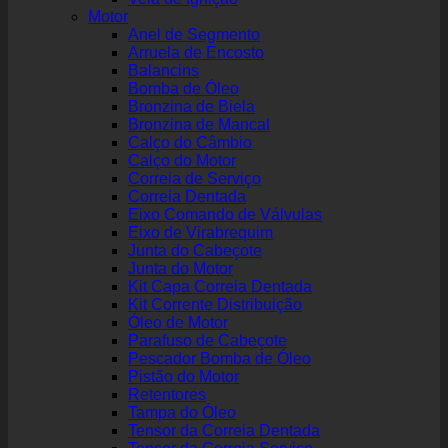
Motor
Anel de Segmento
Arruela de Encosto
Balancins
Bomba de Óleo
Bronzina de Biela
Bronzina de Mancal
Calço do Câmbio
Calço do Motor
Correia de Serviço
Correia Dentada
Eixo Comando de Válvulas
Eixo de Virabrequim
Junta do Cabeçote
Junta do Motor
Kit Capa Correia Dentada
Kit Corrente Distribuição
Óleo de Motor
Parafuso de Cabeçote
Pescador Bomba de Óleo
Pistão do Motor
Retentores
Tampa do Óleo
Tensor da Correia Dentada