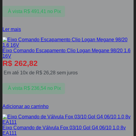
À vista
R$
491,41
no Pix
Ler mais
Eixo Comando Escapamento Clio Logan Megane 98/20 1.6
16V
R$
262,82
Em até 10x de
R$
26,28
sem juros
À vista
R$
236,54
no Pix
Adicionar ao carrinho
Eixo Comando de Válvula Fox 03/10 Gol G4 06/10 1.0 8v
EA111